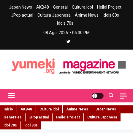
Skip
Japan News
AKB48
General
Cultura idol
Hello! Project
to
JPop actual
Cultura Japonesa
Ánime News
Idols 80s
content
Idols 70s
08 Ago, 2026
7:06:31 PM
Yumeki Magazine
Jpop y musica idol – Tu portal de jpop, movimiento idol y cultura
japonesa en español
Inicio
AKB48
Cultura idol
Ánime News
Japan News
Generales
JPop actual
Hello! Project
Cultura Japonesa
idol 70s
idol 80s