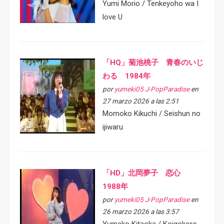
Yumi Morio / Tenkeyoho wa I
love U
「HQ」菊池桃子 青春のいじ
わる 1984年
por
yumeki05 J-PopParadise
en
27 marzo 2026 a las 2:51
Momoko Kikuchi / Seishun no
ijiwaru
「HD」北岡夢子 恋心
1988年
por
yumeki05 J-PopParadise
en
26 marzo 2026 a las 3:57