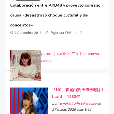
Colaboración entre AKB48 y proyecto coreano
causa «desastroso choque cultural y de
conceptos»
Agencia YEA
3 Diciembre 2017
7
yumekiさんの昭和アイドル showa
videos
「HQ」森尾由美 天気予報は I
Luv U 1983年
por
yumeki05 J-PopParadise
en
27 marzo 2026 a las 3:44