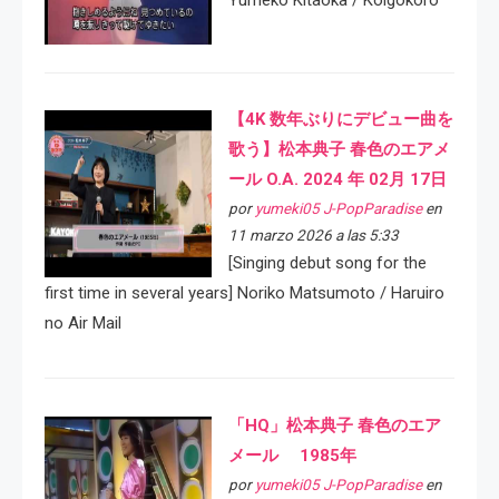
Yumeko Kitaoka / Koigokoro
【4K 数年ぶりにデビュー曲を
歌う】松本典子 春色のエアメ
ール O.A. 2024 年 02月 17日
por
yumeki05 J-PopParadise
en
11 marzo 2026 a las 5:33
[Singing debut song for the
first time in several years] Noriko Matsumoto / Haruiro
no Air Mail
「HQ」松本典子 春色のエア
メール 1985年
por
yumeki05 J-PopParadise
en