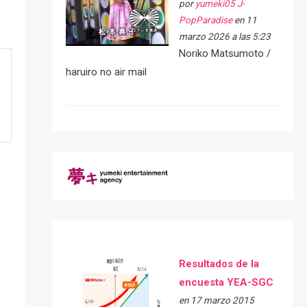
por
yumeki05 J-
PopParadise
en 11
marzo 2026 a las 5:23
Noriko Matsumoto /
haruiro no air mail
Resultados de la
encuesta YEA-SGC
e
en 17 marzo 2015