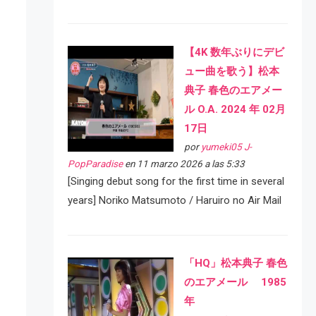
【4K 数年ぶりにデビ
ュー曲を歌う】松本
典子 春色のエアメー
ル O.A. 2024 年 02月
17日
por
yumeki05 J-
PopParadise
en 11 marzo 2026 a las 5:33
[Singing debut song for the first time in several
years] Noriko Matsumoto / Haruiro no Air Mail
「HQ」松本典子 春色
のエアメール 1985
年