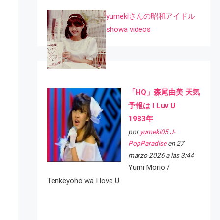
yumekiさんの昭和アイドル
showa videos
「HQ」森尾由美 天気
予報は I Luv U
1983年
por
yumeki05 J-
PopParadise
en 27
marzo 2026 a las 3:44
Yumi Morio /
Tenkeyoho wa I love U