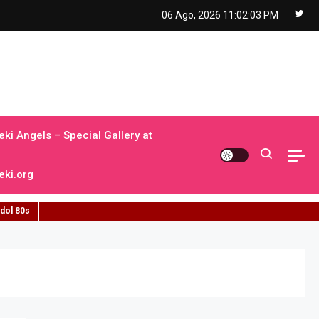
06 Ago, 2026
11:02:03 PM
ki Angels – Special Gallery at
ki.org
idol 80s