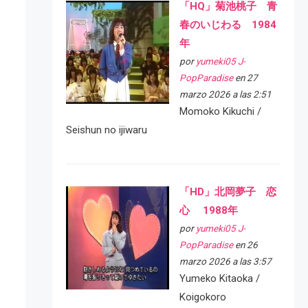
「HQ」菊池桃子 青
春のいじわる 1984
年
por
yumeki05 J-
PopParadise
en 27
marzo 2026 a las 2:51
Momoko Kikuchi /
Seishun no ijiwaru
「HD」北岡夢子 恋
心 1988年
por
yumeki05 J-
PopParadise
en 26
marzo 2026 a las 3:57
Yumeko Kitaoka /
Koigokoro