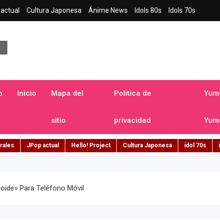
actual
Cultura Japonesa
Ánime News
Idols 80s
Idols 70s
a japonesa en español
o
Inicio
Mapa del
Politica de
Yume
sitio
privacidad
Yume
rales
JPop actual
Hello! Project
Cultura Japonesa
idol 70s
ide» Para Teléfono Móvil