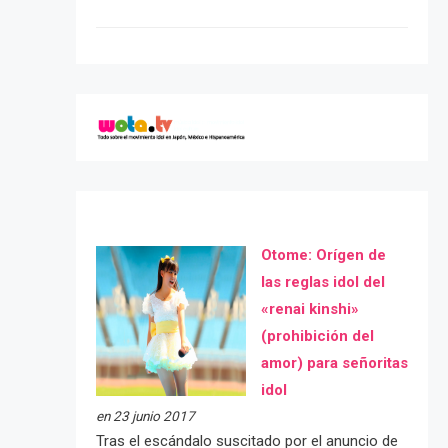
Otome: Orígen de
las reglas idol del
«renai kinshi»
(prohibición del
amor) para señoritas
idol
en 23 junio 2017
Tras el escándalo suscitado por el anuncio de