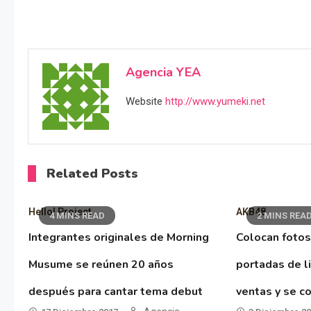
Agencia YEA
Website
http://www.yumeki.net
Related Posts
Hello! Project
AKB48
4 MINS READ
2 MINS REA
Integrantes originales de Morning
Colocan fotos
Musume se reúnen 20 años
portadas de l
después para cantar tema debut
ventas y se co