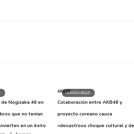
AKB48
D
4 MINS READ
 de Nogizaka 46 en
Colaboración entre AKB48 y
ibros que no tenían
proyecto coreano causa
nvierten en un éxito
«desastroso choque cultural y d