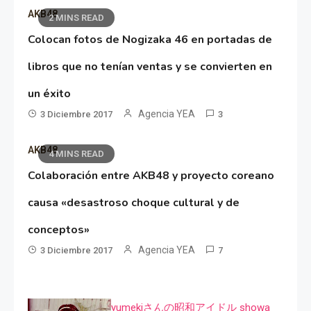
AKB48
2 MINS READ
Colocan fotos de Nogizaka 46 en portadas de
libros que no tenían ventas y se convierten en
un éxito
Agencia YEA
3 Diciembre 2017
3
AKB48
4 MINS READ
Colaboración entre AKB48 y proyecto coreano
causa «desastroso choque cultural y de
conceptos»
Agencia YEA
3 Diciembre 2017
7
yumekiさんの昭和アイドル showa