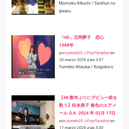
Momoko Kikuchi / Seishun no
ijiwaru
「HD」北岡夢子 恋心
1988年
por
yumeki05 J-PopParadise
en
26 marzo 2026 a las 3:57
Yumeko Kitaoka / Koigokoro
【4K 数年ぶりにデビュー曲を
歌う】松本典子 春色のエアメ
ール O.A. 2024 年 02月 17日
por
yumeki05 J-PopParadise
en
11 marzo 2026 a las 5:33