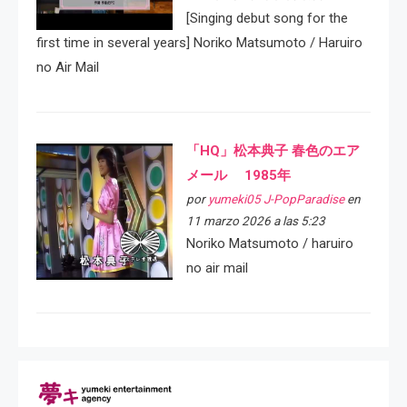
[Singing debut song for the
first time in several years] Noriko Matsumoto / Haruiro
no Air Mail
「HQ」松本典子 春色のエア
メール 1985年
por
yumeki05 J-PopParadise
en
11 marzo 2026 a las 5:23
Noriko Matsumoto / haruiro
no air mail