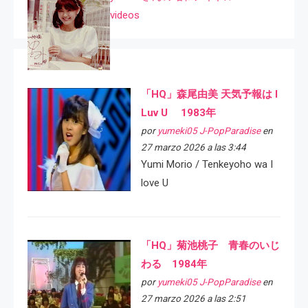
videos
「HQ」森尾由美 天気予報は I
Luv U 1983年
por
yumeki05 J-PopParadise
en
27 marzo 2026 a las 3:44
Yumi Morio / Tenkeyoho wa I
love U
「HQ」菊池桃子 青春のいじ
わる 1984年
por
yumeki05 J-PopParadise
en
27 marzo 2026 a las 2:51