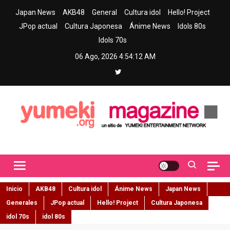
Skip
Japan News
AKB48
General
Cultura idol
Hello! Project
to
JPop actual
Cultura Japonesa
Ánime News
Idols 80s
content
Idols 70s
06 Ago, 2026
4:54:13 AM
Yumeki Magazine
Jpop y musica idol – Tu portal de jpop, movimiento idol y cultura
japonesa en español
Inicio
AKB48
Cultura idol
Ánime News
Japan News
Generales
JPop actual
Hello! Project
Cultura Japonesa
idol 70s
idol 80s