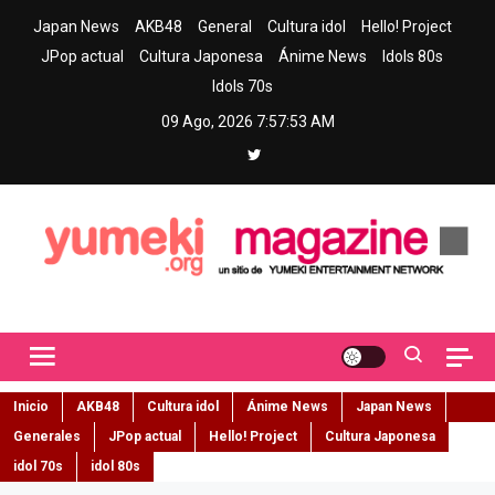
Skip
Japan News
AKB48
General
Cultura idol
Hello! Project
to
JPop actual
Cultura Japonesa
Ánime News
Idols 80s
content
Idols 70s
09 Ago, 2026
7:57:54 AM
Yumeki Magazine
Jpop y musica idol – Tu portal de jpop, movimiento idol y cultura
japonesa en español
Inicio
AKB48
Cultura idol
Ánime News
Japan News
Generales
JPop actual
Hello! Project
Cultura Japonesa
idol 70s
idol 80s