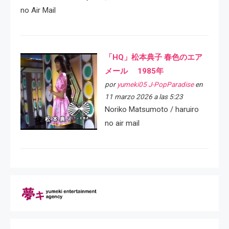
no Air Mail
「HQ」松本典子 春色のエア
メール 1985年
por
yumeki05 J-PopParadise
en
11 marzo 2026 a las 5:23
Noriko Matsumoto / haruiro
no air mail