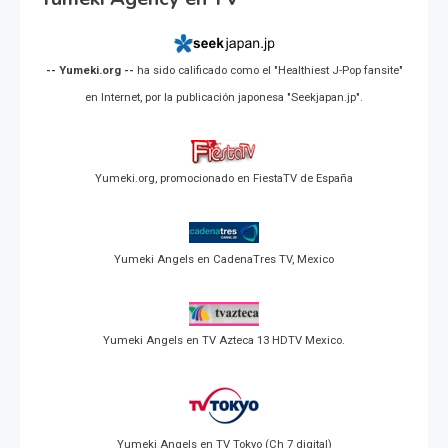
-- Yumeki.org --
ha sido calificado como el "Healthiest J-Pop fansite"
en Internet, por la publicación japonesa "Seekjapan.jp".
Yumeki.org, promocionado en FiestaTV de España
Yumeki Angels en CadenaTres TV, Mexico
Yumeki Angels en TV Azteca 13 HDTV Mexico.
Yumeki Angels en TV Tokyo (Ch 7 digital)