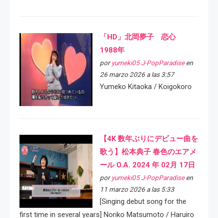
「HD」北岡夢子 恋心
1988年
por
yumeki05 J-PopParadise
en
26 marzo 2026 a las 3:57
Yumeko Kitaoka / Koigokoro
【4K 数年ぶりにデビュー曲を
歌う】松本典子 春色のエアメ
ール O.A. 2024 年 02月 17日
por
yumeki05 J-PopParadise
en
11 marzo 2026 a las 5:33
[Singing debut song for the
first time in several years] Noriko Matsumoto / Haruiro