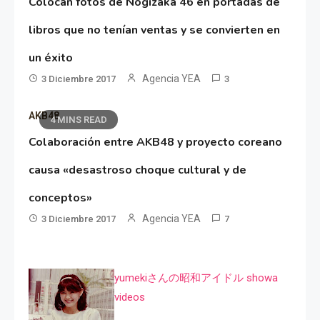
Colocan fotos de Nogizaka 46 en portadas de
libros que no tenían ventas y se convierten en
un éxito
Agencia YEA
3 Diciembre 2017
3
AKB48
4 MINS READ
Colaboración entre AKB48 y proyecto coreano
causa «desastroso choque cultural y de
conceptos»
Agencia YEA
3 Diciembre 2017
7
yumekiさんの昭和アイドル showa
videos