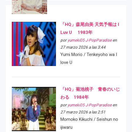
「HQ」森尾由美 天気予報は I
Luv U 1983年
por
yumeki05 J-PopParadise
en
27 marzo 2026 a las 3:44
Yumi Morio / Tenkeyoho wa I
love U
「HQ」菊池桃子 青春のいじ
わる 1984年
por
yumeki05 J-PopParadise
en
27 marzo 2026 a las 2:51
Momoko Kikuchi / Seishun no
ijiwaru