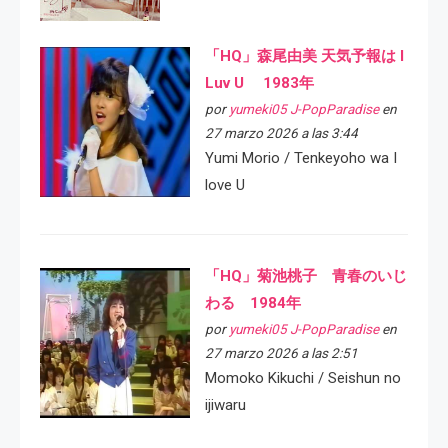
「HQ」森尾由美 天気予報は I
Luv U 1983年
por
yumeki05 J-PopParadise
en
27 marzo 2026 a las 3:44
Yumi Morio / Tenkeyoho wa I
love U
「HQ」菊池桃子 青春のいじ
わる 1984年
por
yumeki05 J-PopParadise
en
27 marzo 2026 a las 2:51
Momoko Kikuchi / Seishun no
ijiwaru