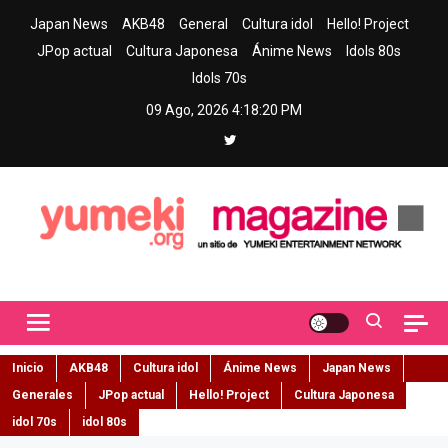
Skip
Japan News
AKB48
General
Cultura idol
Hello! Project
to
JPop actual
Cultura Japonesa
Ánime News
Idols 80s
content
Idols 70s
09 Ago, 2026
4:18:21 PM
Yumeki Magazine
Jpop y musica idol – Tu portal de jpop, movimiento idol y cultura
japonesa en español
Inicio
AKB48
Cultura idol
Ánime News
Japan News
Generales
JPop actual
Hello! Project
Cultura Japonesa
idol 70s
idol 80s