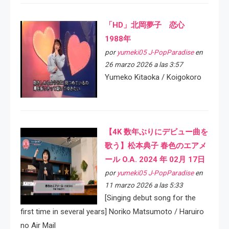
「HD」北岡夢子 恋心
1988年
por
yumeki05 J-PopParadise
en
26 marzo 2026 a las 3:57
Yumeko Kitaoka / Koigokoro
【4K 数年ぶりにデビュー曲を
歌う】松本典子 春色のエアメ
ール O.A. 2024 年 02月 17日
por
yumeki05 J-PopParadise
en
11 marzo 2026 a las 5:33
[Singing debut song for the
first time in several years] Noriko Matsumoto / Haruiro
no Air Mail