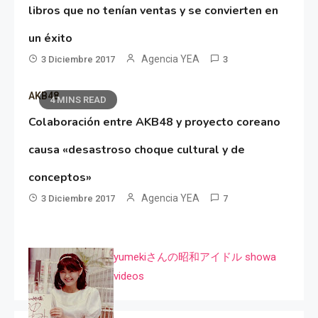
libros que no tenían ventas y se convierten en
un éxito
Agencia YEA
3 Diciembre 2017
3
AKB48
4 MINS READ
Colaboración entre AKB48 y proyecto coreano
causa «desastroso choque cultural y de
conceptos»
Agencia YEA
3 Diciembre 2017
7
yumekiさんの昭和アイドル showa
videos