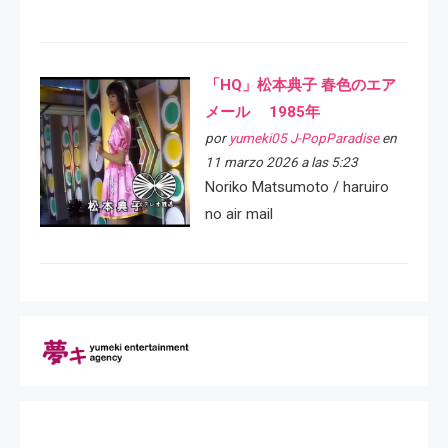
「HQ」松本典子 春色のエア
メール 1985年
por
yumeki05 J-PopParadise
en
11 marzo 2026 a las 5:23
Noriko Matsumoto / haruiro
no air mail