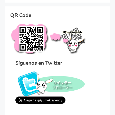
QR Code
Síguenos en Twitter