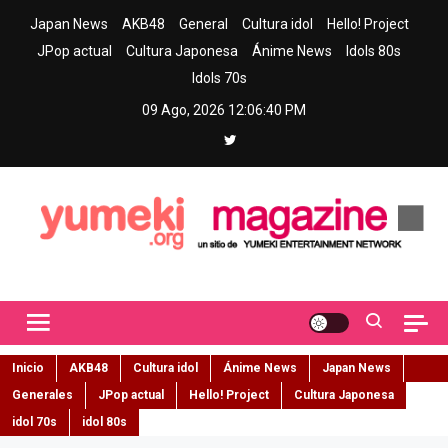
Skip
Japan News
AKB48
General
Cultura idol
Hello! Project
to
JPop actual
Cultura Japonesa
Ánime News
Idols 80s
content
Idols 70s
09 Ago, 2026
12:06:41 PM
Yumeki Magazine
Jpop y musica idol – Tu portal de jpop, movimiento idol y cultura
japonesa en español
Inicio
AKB48
Cultura idol
Ánime News
Japan News
Generales
JPop actual
Hello! Project
Cultura Japonesa
idol 70s
idol 80s