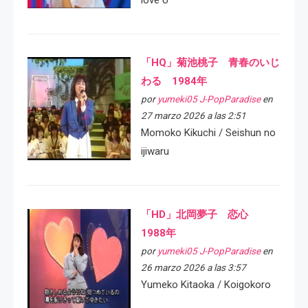
「HQ」菊池桃子 青春のいじ
わる 1984年
por
yumeki05 J-PopParadise
en
27 marzo 2026 a las 2:51
Momoko Kikuchi / Seishun no
ijiwaru
「HD」北岡夢子 恋心
1988年
por
yumeki05 J-PopParadise
en
26 marzo 2026 a las 3:57
Yumeko Kitaoka / Koigokoro