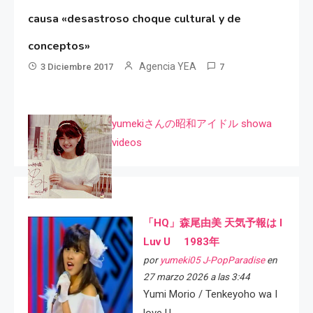
causa «desastroso choque cultural y de
conceptos»
Agencia YEA
3 Diciembre 2017
7
yumekiさんの昭和アイドル showa
videos
「HQ」森尾由美 天気予報は I
Luv U 1983年
por
yumeki05 J-PopParadise
en
27 marzo 2026 a las 3:44
Yumi Morio / Tenkeyoho wa I
love U