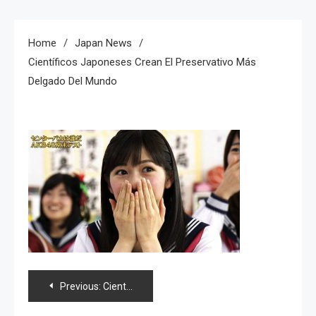
Home
Japan News
Científicos Japoneses Crean El Preservativo Más
Delgado Del Mundo
Navegación
Previous:
Científicos japoneses crean el preservativo más delgado del mundo