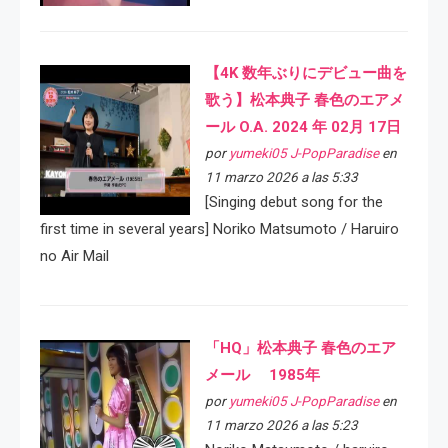
【4K 数年ぶりにデビュー曲を
歌う】松本典子 春色のエアメ
ール O.A. 2024 年 02月 17日
por
yumeki05 J-PopParadise
en
11 marzo 2026 a las 5:33
[Singing debut song for the
first time in several years] Noriko Matsumoto / Haruiro
no Air Mail
「HQ」松本典子 春色のエア
メール 1985年
por
yumeki05 J-PopParadise
en
11 marzo 2026 a las 5:23