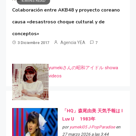
4 MINS READ
Colaboración entre AKB48 y proyecto coreano
causa «desastroso choque cultural y de
conceptos»
Agencia YEA
3 Diciembre 2017
7
yumekiさんの昭和アイドル showa
videos
「HQ」森尾由美 天気予報は I
Luv U 1983年
por
yumeki05 J-PopParadise
en
27 marzo 2026 a las 3:44