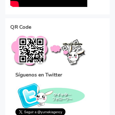
QR Code
Síguenos en Twitter