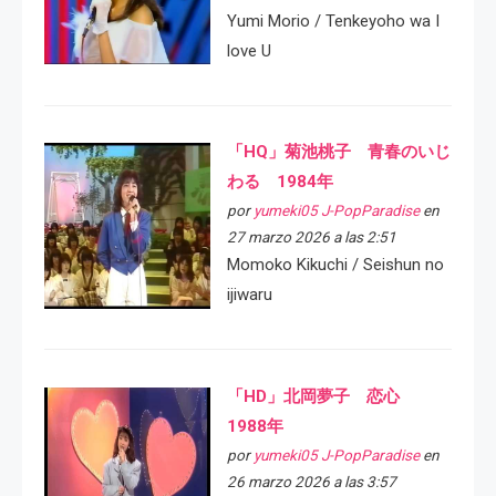
Yumi Morio / Tenkeyoho wa I
love U
「HQ」菊池桃子 青春のいじ
わる 1984年
por
yumeki05 J-PopParadise
en
27 marzo 2026 a las 2:51
Momoko Kikuchi / Seishun no
ijiwaru
「HD」北岡夢子 恋心
1988年
por
yumeki05 J-PopParadise
en
26 marzo 2026 a las 3:57