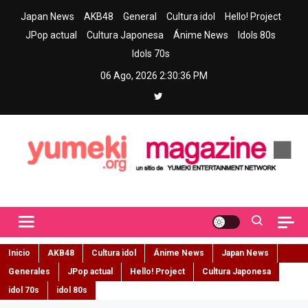
Skip
Japan News
AKB48
General
Cultura idol
Hello! Project
to
JPop actual
Cultura Japonesa
Ánime News
Idols 80s
content
Idols 70s
06 Ago, 2026
2:30:37 PM
Yumeki Magazine
Jpop y musica idol – Tu portal de jpop, movimiento idol y cultura
japonesa en español
Inicio
AKB48
Cultura idol
Ánime News
Japan News
Generales
JPop actual
Hello! Project
Cultura Japonesa
idol 70s
idol 80s