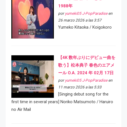
1988年
por
yumeki05 J-PopParadise
en
26 marzo 2026 a las 3:57
Yumeko Kitaoka / Koigokoro
【4K 数年ぶりにデビュー曲を
歌う】松本典子 春色のエアメ
ール O.A. 2024 年 02月 17日
por
yumeki05 J-PopParadise
en
11 marzo 2026 a las 5:33
[Singing debut song for the
first time in several years] Noriko Matsumoto / Haruiro
no Air Mail