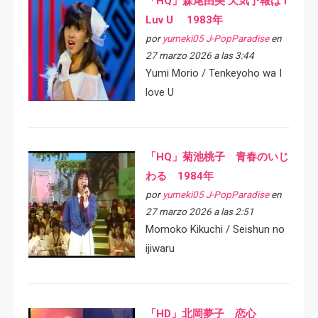
「HQ」森尾由美 天気予報は I
Luv U 1983年
por
yumeki05 J-PopParadise
en
27 marzo 2026 a las 3:44
Yumi Morio / Tenkeyoho wa I
love U
「HQ」菊池桃子 青春のいじ
わる 1984年
por
yumeki05 J-PopParadise
en
27 marzo 2026 a las 2:51
Momoko Kikuchi / Seishun no
ijiwaru
「HD」北岡夢子 恋心