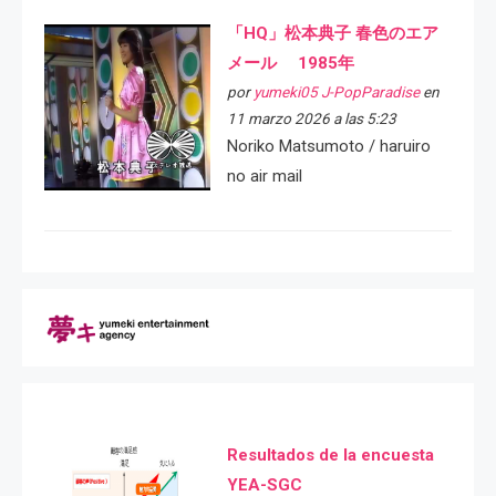
「HQ」松本典子 春色のエア
メール 1985年
por
yumeki05 J-PopParadise
en
11 marzo 2026 a las 5:23
Noriko Matsumoto / haruiro
no air mail
Resultados de la encuesta
YEA-SGC