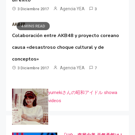
Agencia YEA
3 Diciembre 2017
3
AKB48
4 MINS READ
Colaboración entre AKB48 y proyecto coreano
causa «desastroso choque cultural y de
conceptos»
Agencia YEA
3 Diciembre 2017
7
yumekiさんの昭和アイドル showa
videos