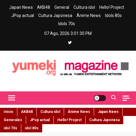
Skip
Japan News
AKB48
General
Cultura idol
Hello! Project
to
JPop actual
Cultura Japonesa
Ánime News
Idols 80s
content
Idols 70s
07 Ago, 2026
3:01:31 PM
Yumeki Magazine
Jpop y musica idol – Tu portal de jpop, movimiento idol y cultura
japonesa en español
Inicio
AKB48
Cultura idol
Ánime News
Japan News
Generales
JPop actual
Hello! Project
Cultura Japonesa
idol 70s
idol 80s