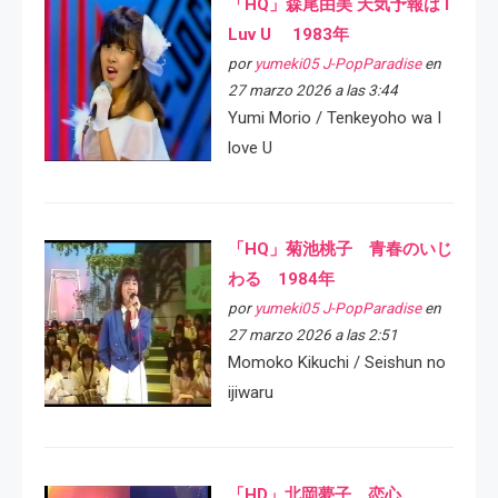
「HQ」森尾由美 天気予報は I
Luv U 1983年
por
yumeki05 J-PopParadise
en
27 marzo 2026 a las 3:44
Yumi Morio / Tenkeyoho wa I
love U
「HQ」菊池桃子 青春のいじ
わる 1984年
por
yumeki05 J-PopParadise
en
27 marzo 2026 a las 2:51
Momoko Kikuchi / Seishun no
ijiwaru
「HD」北岡夢子 恋心