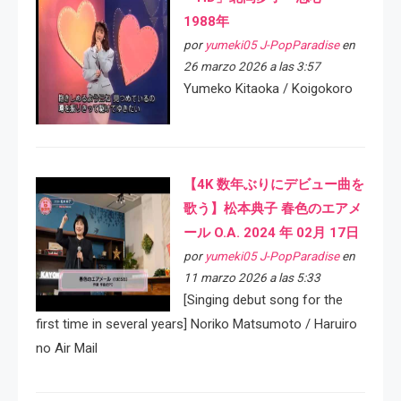
1988年
por
yumeki05 J-PopParadise
en
26 marzo 2026 a las 3:57
Yumeko Kitaoka / Koigokoro
【4K 数年ぶりにデビュー曲を
歌う】松本典子 春色のエアメ
ール O.A. 2024 年 02月 17日
por
yumeki05 J-PopParadise
en
11 marzo 2026 a las 5:33
[Singing debut song for the
first time in several years] Noriko Matsumoto / Haruiro
no Air Mail