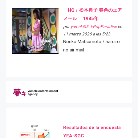
「HQ」松本典子 春色のエア
メール 1985年
por
yumeki05 J-PopParadise
en
11 marzo 2026 a las 5:23
Noriko Matsumoto / haruiro
no air mail
Resultados de la encuesta
YEA-SGC