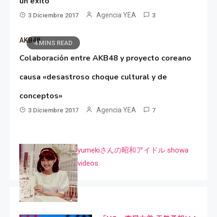
un éxito
Agencia YEA
3 Diciembre 2017
3
AKB48
4 MINS READ
Colaboración entre AKB48 y proyecto coreano
causa «desastroso choque cultural y de
conceptos»
Agencia YEA
3 Diciembre 2017
7
yumekiさんの昭和アイドル showa
videos