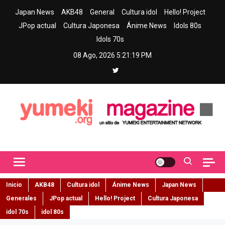
Skip
Japan News
AKB48
General
Cultura idol
Hello! Project
to
JPop actual
Cultura Japonesa
Ánime News
Idols 80s
content
Idols 70s
08 Ago, 2026
5:21:20 PM
Yumeki Magazine
Jpop y musica idol – Tu portal de jpop, movimiento idol y cultura
japonesa en español
Inicio
AKB48
Cultura idol
Ánime News
Japan News
Generales
JPop actual
Hello! Project
Cultura Japonesa
idol 70s
idol 80s