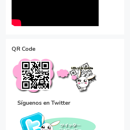
QR Code
Síguenos en Twitter