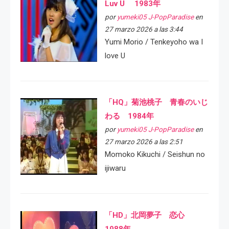
Luv U 1983年
por
yumeki05 J-PopParadise
en
27 marzo 2026 a las 3:44
Yumi Morio / Tenkeyoho wa I
love U
「HQ」菊池桃子 青春のいじ
わる 1984年
por
yumeki05 J-PopParadise
en
27 marzo 2026 a las 2:51
Momoko Kikuchi / Seishun no
ijiwaru
「HD」北岡夢子 恋心