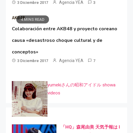
Agencia YEA
3 Diciembre 2017
3
AKB48
4 MINS READ
Colaboración entre AKB48 y proyecto coreano
causa «desastroso choque cultural y de
conceptos»
Agencia YEA
3 Diciembre 2017
7
yumekiさんの昭和アイドル showa
videos
「HQ」森尾由美 天気予報は I