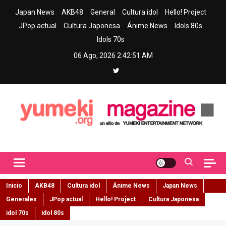
Skip
Japan News
AKB48
General
Cultura idol
Hello! Project
to
JPop actual
Cultura Japonesa
Ánime News
Idols 80s
content
Idols 70s
06 Ago, 2026
2:42:52 AM
Yumeki Magazine
Jpop y musica idol – Tu portal de jpop, movimiento idol y cultura
japonesa en español
Inicio
AKB48
Cultura idol
Ánime News
Japan News
Generales
JPop actual
Hello! Project
Cultura Japonesa
idol 70s
idol 80s