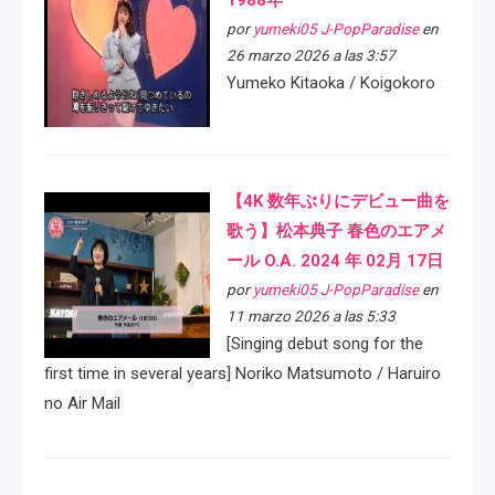
1988年
por
yumeki05 J-PopParadise
en
26 marzo 2026 a las 3:57
Yumeko Kitaoka / Koigokoro
【4K 数年ぶりにデビュー曲を
歌う】松本典子 春色のエアメ
ール O.A. 2024 年 02月 17日
por
yumeki05 J-PopParadise
en
11 marzo 2026 a las 5:33
[Singing debut song for the
first time in several years] Noriko Matsumoto / Haruiro
no Air Mail