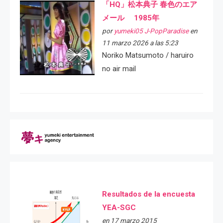
「HQ」松本典子 春色のエア
メール 1985年
por
yumeki05 J-PopParadise
en
11 marzo 2026 a las 5:23
Noriko Matsumoto / haruiro
no air mail
Resultados de la encuesta
YEA-SGC
en 17 marzo 2015