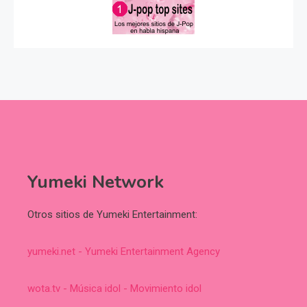
Yumeki Network
Otros sitios de Yumeki Entertainment:
yumeki.net - Yumeki Entertainment Agency
wota.tv - Música idol - Movimiento idol