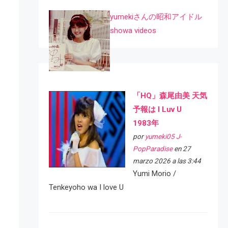
yumekiさんの昭和アイドル
showa videos
「HQ」森尾由美 天気
予報は I Luv U
1983年
por
yumeki05 J-
PopParadise
en 27
marzo 2026 a las 3:44
Yumi Morio /
Tenkeyoho wa I love U