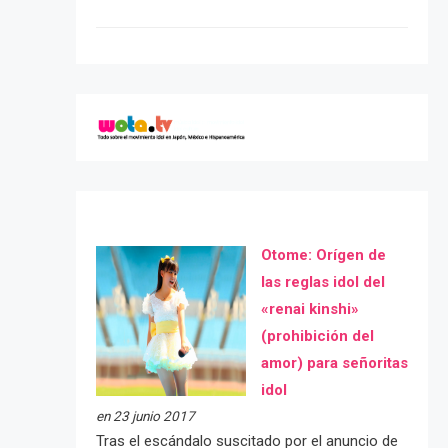
Otome: Orígen de
las reglas idol del
«renai kinshi»
(prohibición del
amor) para señoritas
idol
en 23 junio 2017
Tras el escándalo suscitado por el anuncio de