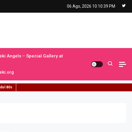
06 Ago, 2026
10:10:40 PM
ki Angels – Special Gallery at
ki.org
idol 80s