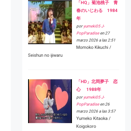
「HQ」菊池桃子 青
春のいじわる 1984
年
por
yumeki05 J-
PopParadise
en 27
marzo 2026 a las 2:51
Momoko Kikuchi /
Seishun no ijiwaru
「HD」北岡夢子 恋
心 1988年
por
yumeki05 J-
PopParadise
en 26
marzo 2026 a las 3:57
Yumeko Kitaoka /
Koigokoro