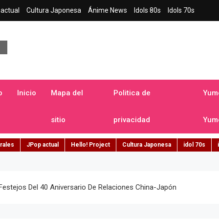
actual
Cultura Japonesa
Ánime News
Idols 80s
Idols 70s
a japonesa en español
o
Inicio
Mapa del
Politica de
Yume
sitio
privacidad
Yume
rales
JPop actual
Hello! Project
Cultura Japonesa
idol 70s
Festejos Del 40 Aniversario De Relaciones China-Japón