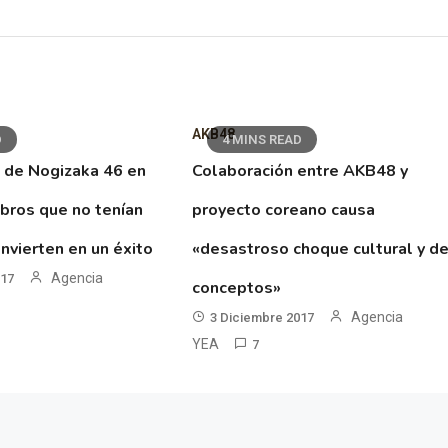
AKB48
D
4 MINS READ
 de Nogizaka 46 en
Colaboración entre AKB48 y
ibros que no tenían
proyecto coreano causa
nvierten en un éxito
«desastroso choque cultural y d
Agencia
017
conceptos»
Agencia
3 Diciembre 2017
YEA
7