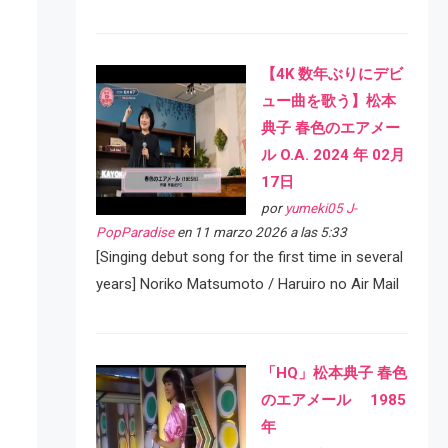
【4K 数年ぶりにデビ
ュー曲を歌う】松本
典子 春色のエアメー
ル O.A. 2024 年 02月
17日
por
yumeki05 J-
PopParadise
en 11 marzo 2026 a las 5:33
[Singing debut song for the first time in several
years] Noriko Matsumoto / Haruiro no Air Mail
「HQ」松本典子 春色
のエアメール 1985
年