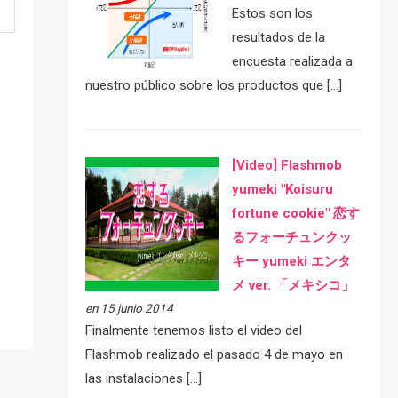
Estos son los
resultados de la
encuesta realizada a
nuestro público sobre los productos que […]
[Video] Flashmob
yumeki "Koisuru
fortune cookie" 恋す
e
るフォーチュンクッ
キー yumeki エンタ
メ ver. 「メキシコ」
en 15 junio 2014
Finalmente tenemos listo el video del
Flashmob realizado el pasado 4 de mayo en
las instalaciones […]