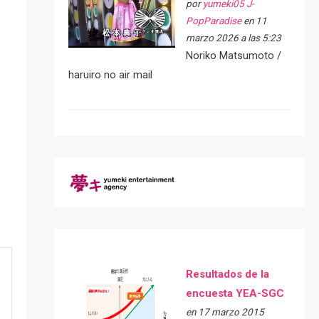
por
yumeki05 J-
PopParadise
en 11
marzo 2026 a las 5:23
Noriko Matsumoto /
haruiro no air mail
Resultados de la
encuesta YEA-SGC
en 17 marzo 2015