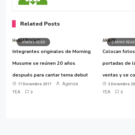
Related Posts
Hello! Project
AKB48
4 MINS READ
2 MINS REA
Integrantes originales de Morning
Colocan fotos
Musume se reúnen 20 años
portadas de l
después para cantar tema debut
ventas y se co
Agencia
17 Diciembre 2017
3 Diciembre 2
YEA
YEA
3
3