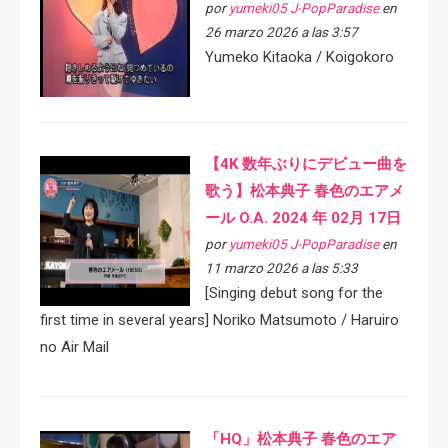
por
yumeki05 J-PopParadise
en
26 marzo 2026 a las 3:57
Yumeko Kitaoka / Koigokoro
【4K 数年ぶりにデビュー曲を
歌う】松本典子 春色のエアメ
ール O.A. 2024 年 02月 17日
por
yumeki05 J-PopParadise
en
11 marzo 2026 a las 5:33
[Singing debut song for the
first time in several years] Noriko Matsumoto / Haruiro
no Air Mail
「HQ」松本典子 春色のエア