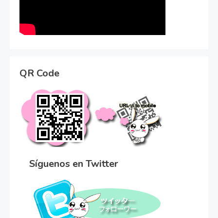
QR Code
Síguenos en Twitter