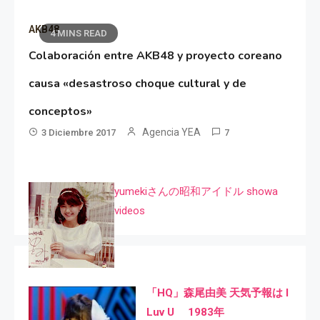
AKB48
4 MINS READ
Colaboración entre AKB48 y proyecto coreano
causa «desastroso choque cultural y de
conceptos»
Agencia YEA
3 Diciembre 2017
7
yumekiさんの昭和アイドル showa
videos
「HQ」森尾由美 天気予報は I
Luv U 1983年