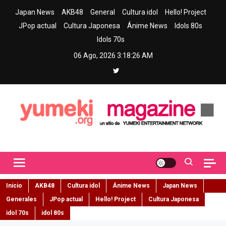
Skip
Japan News
AKB48
General
Cultura idol
Hello! Project
to
JPop actual
Cultura Japonesa
Ánime News
Idols 80s
content
Idols 70s
06 Ago, 2026
3:18:27 AM
Yumeki Magazine
Jpop y musica idol – Tu portal de jpop, movimiento idol y cultura
japonesa en español
Inicio
AKB48
Cultura idol
Ánime News
Japan News
Generales
JPop actual
Hello! Project
Cultura Japonesa
idol 70s
idol 80s