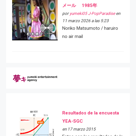
メール 1985年
por
yumeki05 J-PopParadise
en
11 marzo 2026 a las 5:23
Noriko Matsumoto / haruiro
no air mail
Resultados de la encuesta
YEA-SGC
en 17 marzo 2015