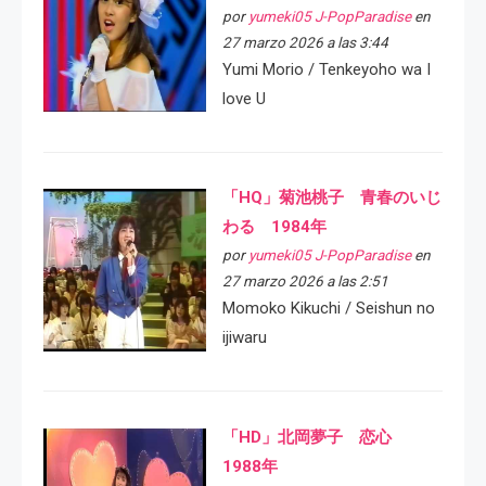
por
yumeki05 J-PopParadise
en
27 marzo 2026 a las 3:44
Yumi Morio / Tenkeyoho wa I
love U
「HQ」菊池桃子 青春のいじ
わる 1984年
por
yumeki05 J-PopParadise
en
27 marzo 2026 a las 2:51
Momoko Kikuchi / Seishun no
ijiwaru
「HD」北岡夢子 恋心
1988年