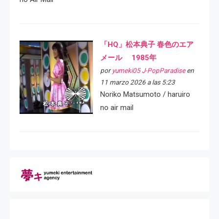
「HQ」松本典子 春色のエア
メール 1985年
por
yumeki05 J-PopParadise
en
11 marzo 2026 a las 5:23
Noriko Matsumoto / haruiro
no air mail