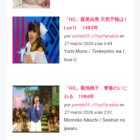
「HQ」森尾由美 天気予報は I
Luv U 1983年
por
yumeki05 J-PopParadise
en
27 marzo 2026 a las 3:44
Yumi Morio / Tenkeyoho wa I
love U
「HQ」菊池桃子 青春のいじ
わる 1984年
por
yumeki05 J-PopParadise
en
27 marzo 2026 a las 2:51
Momoko Kikuchi / Seishun no
ijiwaru