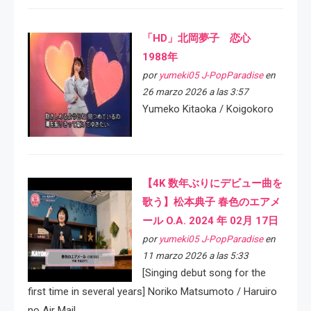
「HD」北岡夢子 恋心
1988年
por
yumeki05 J-PopParadise
en
26 marzo 2026 a las 3:57
Yumeko Kitaoka / Koigokoro
【4K 数年ぶりにデビュー曲を
歌う】松本典子 春色のエアメ
ール O.A. 2024 年 02月 17日
por
yumeki05 J-PopParadise
en
11 marzo 2026 a las 5:33
[Singing debut song for the
first time in several years] Noriko Matsumoto / Haruiro
no Air Mail