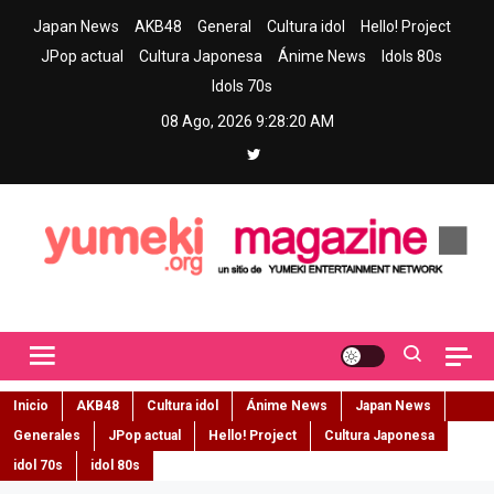
Skip
Japan News
AKB48
General
Cultura idol
Hello! Project
to
JPop actual
Cultura Japonesa
Ánime News
Idols 80s
content
Idols 70s
08 Ago, 2026
9:28:21 AM
Yumeki Magazine
Jpop y musica idol – Tu portal de jpop, movimiento idol y cultura
japonesa en español
Inicio
AKB48
Cultura idol
Ánime News
Japan News
Generales
JPop actual
Hello! Project
Cultura Japonesa
idol 70s
idol 80s