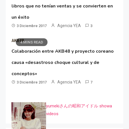
libros que no tenían ventas y se convierten en
un éxito
Agencia YEA
3 Diciembre 2017
3
AKB48
4 MINS READ
Colaboración entre AKB48 y proyecto coreano
causa «desastroso choque cultural y de
conceptos»
Agencia YEA
3 Diciembre 2017
7
yumekiさんの昭和アイドル showa
videos