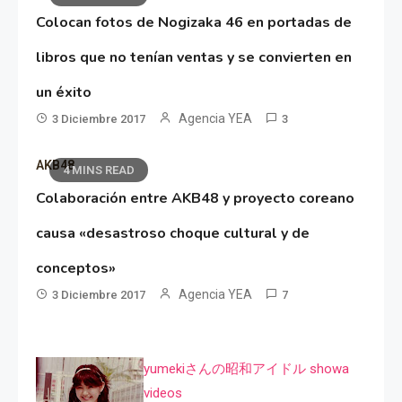
Colocan fotos de Nogizaka 46 en portadas de
libros que no tenían ventas y se convierten en
un éxito
Agencia YEA
3 Diciembre 2017
3
AKB48
4 MINS READ
Colaboración entre AKB48 y proyecto coreano
causa «desastroso choque cultural y de
conceptos»
Agencia YEA
3 Diciembre 2017
7
yumekiさんの昭和アイドル showa
videos