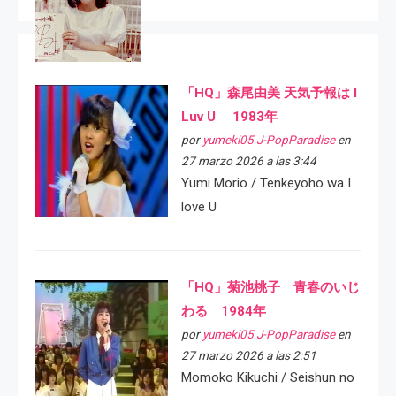
「HQ」森尾由美 天気予報は I
Luv U 1983年
por
yumeki05 J-PopParadise
en
27 marzo 2026 a las 3:44
Yumi Morio / Tenkeyoho wa I
love U
「HQ」菊池桃子 青春のいじ
わる 1984年
por
yumeki05 J-PopParadise
en
27 marzo 2026 a las 2:51
Momoko Kikuchi / Seishun no