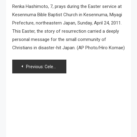
Renka Hashimoto, 7, prays during the Easter service at
Kesennuma Bible Baptist Church in Kesennuma, Miyagi
Prefecture, northeastern Japan, Sunday, April 24, 2011.
This Easter, the story of resurrection carried a deeply
personal message for the small community of
Christians in disaster-hit Japan. (AP Photo/Hiro Komae)
Navegación
Previous:
Celebran la Pascua en Japón
de
entradas