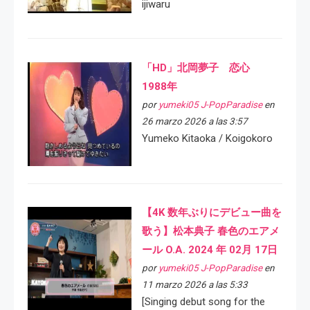
ijiwaru
「HD」北岡夢子 恋心
1988年
por
yumeki05 J-PopParadise
en
26 marzo 2026 a las 3:57
Yumeko Kitaoka / Koigokoro
【4K 数年ぶりにデビュー曲を
歌う】松本典子 春色のエアメ
ール O.A. 2024 年 02月 17日
por
yumeki05 J-PopParadise
en
11 marzo 2026 a las 5:33
[Singing debut song for the