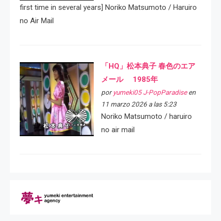
first time in several years] Noriko Matsumoto / Haruiro
no Air Mail
「HQ」松本典子 春色のエア
メール 1985年
por
yumeki05 J-PopParadise
en
11 marzo 2026 a las 5:23
Noriko Matsumoto / haruiro
no air mail