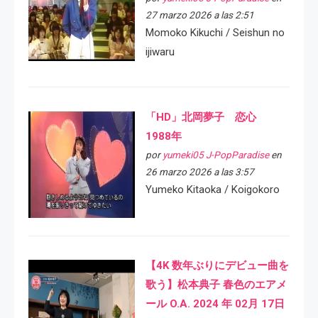
27 marzo 2026 a las 2:51
Momoko Kikuchi / Seishun no
ijiwaru
「HD」北岡夢子 恋心
1988年
por
yumeki05 J-PopParadise
en
26 marzo 2026 a las 3:57
Yumeko Kitaoka / Koigokoro
【4K 数年ぶりにデビュー曲を
歌う】松本典子 春色のエアメ
ール O.A. 2024 年 02月 17日