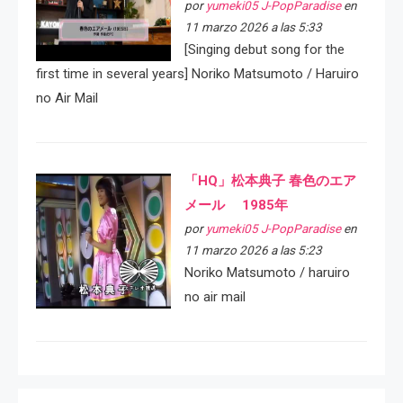
por
yumeki05 J-PopParadise
en
11 marzo 2026 a las 5:33
[Singing debut song for the
first time in several years] Noriko Matsumoto / Haruiro
no Air Mail
「HQ」松本典子 春色のエア
メール 1985年
por
yumeki05 J-PopParadise
en
11 marzo 2026 a las 5:23
Noriko Matsumoto / haruiro
no air mail