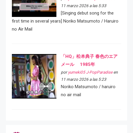
11 marzo 2026 a las 5:33
[Singing debut song for the
first time in several years] Noriko Matsumoto / Haruiro
no Air Mail
「HQ」松本典子 春色のエア
メール 1985年
por
yumeki05 J-PopParadise
en
11 marzo 2026 a las 5:23
Noriko Matsumoto / haruiro
no air mail