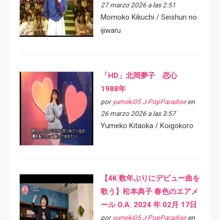
27 marzo 2026 a las 2:51
Momoko Kikuchi / Seishun no
ijiwaru
「HD」北岡夢子 恋心
1988年
por
yumeki05 J-PopParadise
en
26 marzo 2026 a las 3:57
Yumeko Kitaoka / Koigokoro
【4K 数年ぶりにデビュー曲を
歌う】松本典子 春色のエアメ
ール O.A. 2024 年 02月 17日
por
yumeki05 J-PopParadise
en