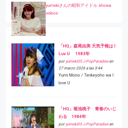
yumekiさんの昭和アイドル showa
videos
「HQ」森尾由美 天気予報は I
Luv U 1983年
por
yumeki05 J-PopParadise
en
27 marzo 2026 a las 3:44
Yumi Morio / Tenkeyoho wa I
love U
「HQ」菊池桃子 青春のいじ
わる 1984年
por
yumeki05 J-PopParadise
en