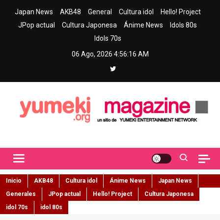
Skip
Japan News
AKB48
General
Cultura idol
Hello! Project
to
JPop actual
Cultura Japonesa
Ánime News
Idols 80s
content
Idols 70s
06 Ago, 2026
4:56:17 AM
Yumeki Magazine
Jpop y musica idol – Tu portal de jpop, movimiento idol y cultura
japonesa en español
Inicio
AKB48
Cultura idol
Ánime News
Japan News
Generales
JPop actual
Hello! Project
Cultura Japonesa
idol 70s
idol 80s