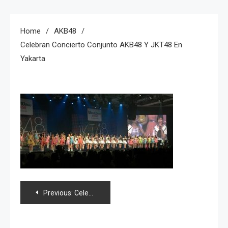
Home
AKB48
Celebran Concierto Conjunto AKB48 Y JKT48 En
Yakarta
Navegación
Previous:
Celebran concierto conjunto AKB48 y JKT48 en Yakarta
de