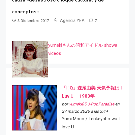
conceptos»
Agencia YEA
3 Diciembre 2017
7
yumekiさんの昭和アイドル showa
videos
「HQ」森尾由美 天気予報は I
Luv U 1983年
por
yumeki05 J-PopParadise
en
27 marzo 2026 a las 3:44
Yumi Morio / Tenkeyoho wa I
love U