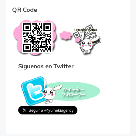
QR Code
Síguenos en Twitter