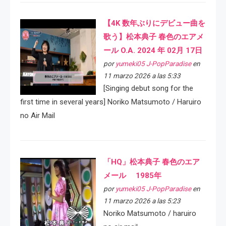
【4K 数年ぶりにデビュー曲を
歌う】松本典子 春色のエアメ
ール O.A. 2024 年 02月 17日
por
yumeki05 J-PopParadise
en
11 marzo 2026 a las 5:33
[Singing debut song for the
first time in several years] Noriko Matsumoto / Haruiro
no Air Mail
「HQ」松本典子 春色のエア
メール 1985年
por
yumeki05 J-PopParadise
en
11 marzo 2026 a las 5:23
Noriko Matsumoto / haruiro