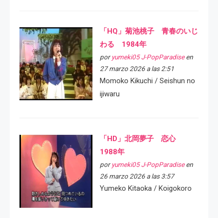
「HQ」菊池桃子 青春のいじ
わる 1984年
por
yumeki05 J-PopParadise
en
27 marzo 2026 a las 2:51
Momoko Kikuchi / Seishun no
ijiwaru
「HD」北岡夢子 恋心
1988年
por
yumeki05 J-PopParadise
en
26 marzo 2026 a las 3:57
Yumeko Kitaoka / Koigokoro