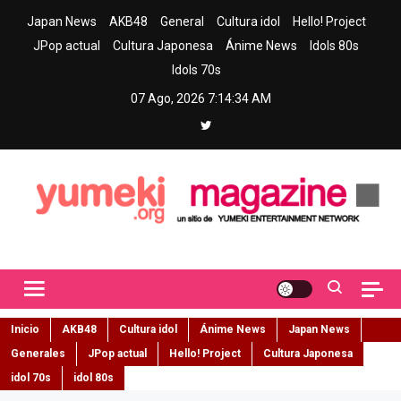
Skip
Japan News
AKB48
General
Cultura idol
Hello! Project
to
JPop actual
Cultura Japonesa
Ánime News
Idols 80s
content
Idols 70s
07 Ago, 2026
7:14:35 AM
Yumeki Magazine
Jpop y musica idol – Tu portal de jpop, movimiento idol y cultura
japonesa en español
Inicio
AKB48
Cultura idol
Ánime News
Japan News
Generales
JPop actual
Hello! Project
Cultura Japonesa
idol 70s
idol 80s