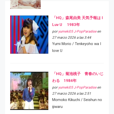
「HQ」森尾由美 天気予報は I
Luv U 1983年
por
yumeki05 J-PopParadise
en
27 marzo 2026 a las 3:44
Yumi Morio / Tenkeyoho wa I
love U
「HQ」菊池桃子 青春のいじ
わる 1984年
por
yumeki05 J-PopParadise
en
27 marzo 2026 a las 2:51
Momoko Kikuchi / Seishun no
ijiwaru