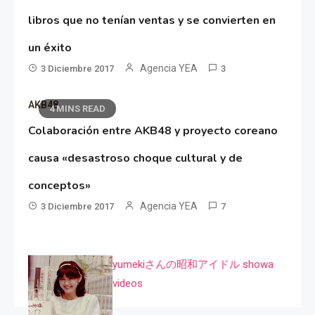
libros que no tenían ventas y se convierten en
un éxito
Agencia YEA
3 Diciembre 2017
3
AKB48
4 MINS READ
Colaboración entre AKB48 y proyecto coreano
causa «desastroso choque cultural y de
conceptos»
Agencia YEA
3 Diciembre 2017
7
yumekiさんの昭和アイドル showa
videos