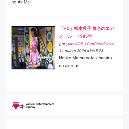
no Air Mail
「HQ」松本典子 春色のエア
メール 1985年
por
yumeki05 J-PopParadise
en
11 marzo 2026 a las 5:23
Noriko Matsumoto / haruiro
no air mail