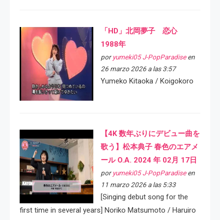
「HD」北岡夢子 恋心
1988年
por
yumeki05 J-PopParadise
en
26 marzo 2026 a las 3:57
Yumeko Kitaoka / Koigokoro
【4K 数年ぶりにデビュー曲を
歌う】松本典子 春色のエアメ
ール O.A. 2024 年 02月 17日
por
yumeki05 J-PopParadise
en
11 marzo 2026 a las 5:33
[Singing debut song for the
first time in several years] Noriko Matsumoto / Haruiro