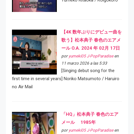
Yumeko Kitaoka / Koigokoro
【4K 数年ぶりにデビュー曲を
歌う】松本典子 春色のエアメ
ール O.A. 2024 年 02月 17日
por
yumeki05 J-PopParadise
en
11 marzo 2026 a las 5:33
[Singing debut song for the
first time in several years] Noriko Matsumoto / Haruiro
no Air Mail
「HQ」松本典子 春色のエア
メール 1985年
por
yumeki05 J-PopParadise
en