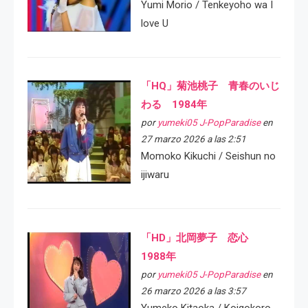
Yumi Morio / Tenkeyoho wa I
love U
「HQ」菊池桃子 青春のいじ
わる 1984年
por
yumeki05 J-PopParadise
en
27 marzo 2026 a las 2:51
Momoko Kikuchi / Seishun no
ijiwaru
「HD」北岡夢子 恋心
1988年
por
yumeki05 J-PopParadise
en
26 marzo 2026 a las 3:57