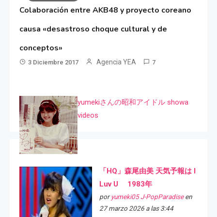
Colaboración entre AKB48 y proyecto coreano
causa «desastroso choque cultural y de
conceptos»
Agencia YEA
3 Diciembre 2017
7
yumekiさんの昭和アイドル showa
videos
「HQ」森尾由美 天気予報は I
Luv U 1983年
por
yumeki05 J-PopParadise
en
27 marzo 2026 a las 3:44