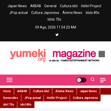
Skip
Japan News
AKB48
General
Cultura idol
Hello! Project
to
JPop actual
Cultura Japonesa
Ánime News
Idols 80s
content
Idols 70s
09 Ago, 2026
11:54:24 AM
Yumeki Magazine
Jpop y musica idol – Tu portal de jpop, movimiento idol y cultura
japonesa en español
Inicio
AKB48
Cultura idol
Ánime News
Japan News
Generales
JPop actual
Hello! Project
Cultura Japonesa
idol 70s
idol 80s