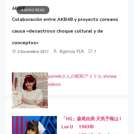
AKB48
4 MINS READ
Colaboración entre AKB48 y proyecto coreano
causa «desastroso choque cultural y de
conceptos»
Agencia YEA
3 Diciembre 2017
7
yumekiさんの昭和アイドル showa
videos
「HQ」森尾由美 天気予報は I
Luv U 1983年