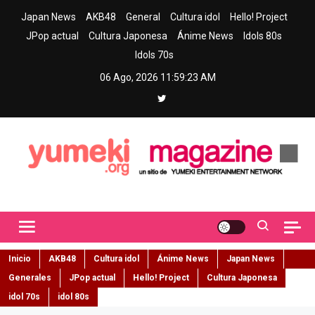
Skip
Japan News
AKB48
General
Cultura idol
Hello! Project
to
JPop actual
Cultura Japonesa
Ánime News
Idols 80s
content
Idols 70s
06 Ago, 2026
11:59:24 AM
Yumeki Magazine
Jpop y musica idol – Tu portal de jpop, movimiento idol y cultura
japonesa en español
Inicio
AKB48
Cultura idol
Ánime News
Japan News
Generales
JPop actual
Hello! Project
Cultura Japonesa
idol 70s
idol 80s