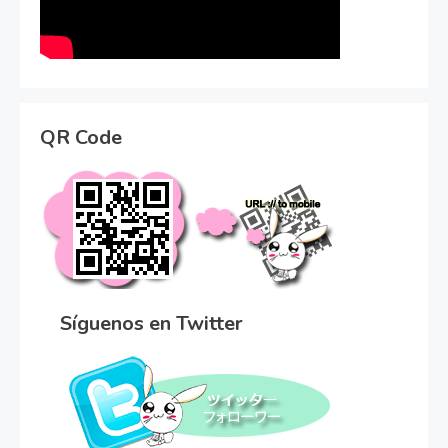
QR Code
Síguenos en Twitter