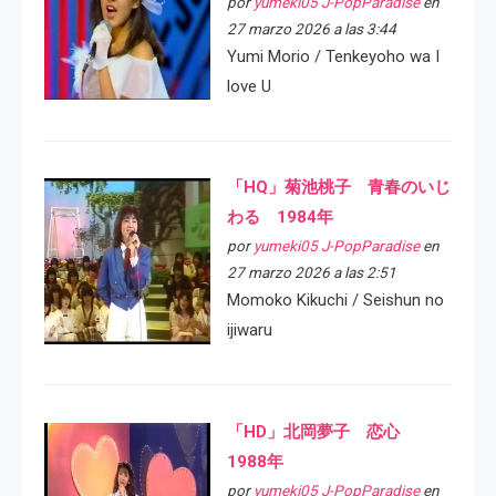
por
yumeki05 J-PopParadise
en
27 marzo 2026 a las 3:44
Yumi Morio / Tenkeyoho wa I
love U
「HQ」菊池桃子 青春のいじ
わる 1984年
por
yumeki05 J-PopParadise
en
27 marzo 2026 a las 2:51
Momoko Kikuchi / Seishun no
ijiwaru
「HD」北岡夢子 恋心
1988年
por
yumeki05 J-PopParadise
en