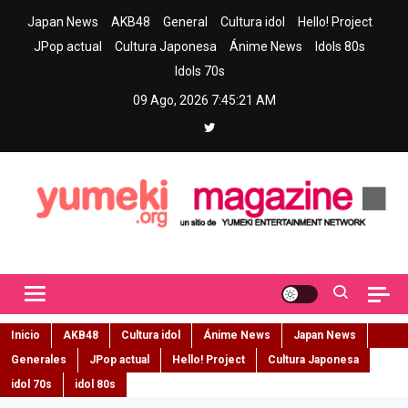
Skip
Japan News
AKB48
General
Cultura idol
Hello! Project
to
JPop actual
Cultura Japonesa
Ánime News
Idols 80s
content
Idols 70s
09 Ago, 2026
7:45:22 AM
Yumeki Magazine
Jpop y musica idol – Tu portal de jpop, movimiento idol y cultura
japonesa en español
Inicio
AKB48
Cultura idol
Ánime News
Japan News
Generales
JPop actual
Hello! Project
Cultura Japonesa
idol 70s
idol 80s