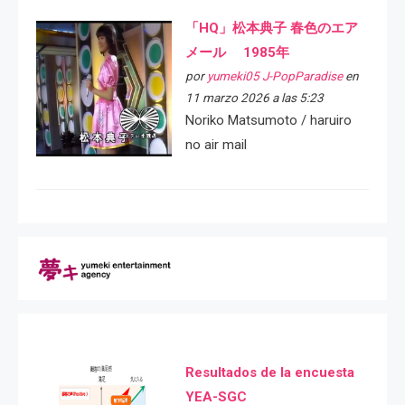
「HQ」松本典子 春色のエア
メール 1985年
por
yumeki05 J-PopParadise
en
11 marzo 2026 a las 5:23
Noriko Matsumoto / haruiro
no air mail
Resultados de la encuesta
YEA-SGC