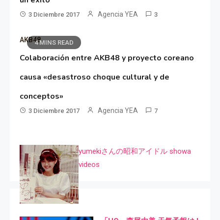
Agencia YEA
3 Diciembre 2017
3
AKB48
4 MINS READ
Colaboración entre AKB48 y proyecto coreano
causa «desastroso choque cultural y de
conceptos»
Agencia YEA
3 Diciembre 2017
7
yumekiさんの昭和アイドル showa
videos