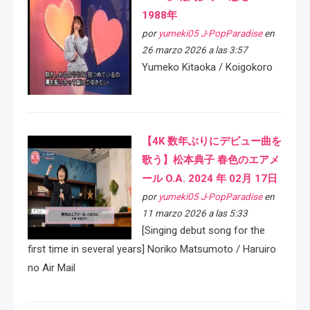
1988年
por
yumeki05 J-PopParadise
en
26 marzo 2026 a las 3:57
Yumeko Kitaoka / Koigokoro
【4K 数年ぶりにデビュー曲を
歌う】松本典子 春色のエアメ
ール O.A. 2024 年 02月 17日
por
yumeki05 J-PopParadise
en
11 marzo 2026 a las 5:33
[Singing debut song for the
first time in several years] Noriko Matsumoto / Haruiro
no Air Mail