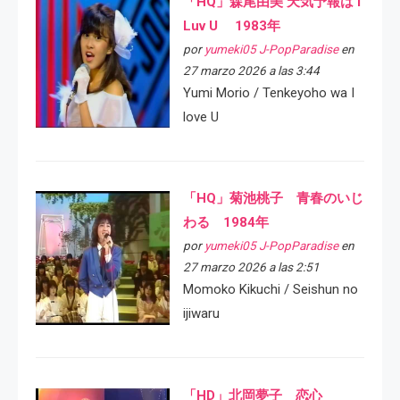
「HQ」森尾由美 天気予報は I
Luv U 1983年
por
yumeki05 J-PopParadise
en
27 marzo 2026 a las 3:44
Yumi Morio / Tenkeyoho wa I
love U
「HQ」菊池桃子 青春のいじ
わる 1984年
por
yumeki05 J-PopParadise
en
27 marzo 2026 a las 2:51
Momoko Kikuchi / Seishun no
ijiwaru
「HD」北岡夢子 恋心