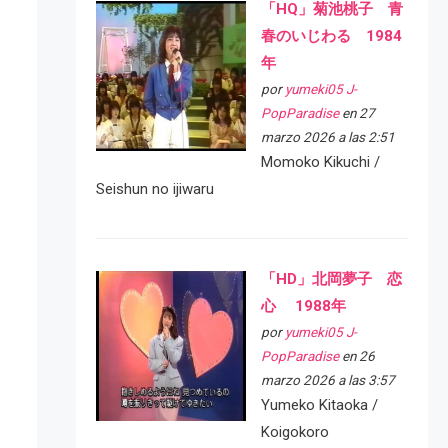
「HQ」菊池桃子 青
春のいじわる 1984
年
por
yumeki05 J-
PopParadise
en 27
marzo 2026 a las 2:51
Momoko Kikuchi /
Seishun no ijiwaru
「HD」北岡夢子 恋
心 1988年
por
yumeki05 J-
PopParadise
en 26
marzo 2026 a las 3:57
Yumeko Kitaoka /
Koigokoro