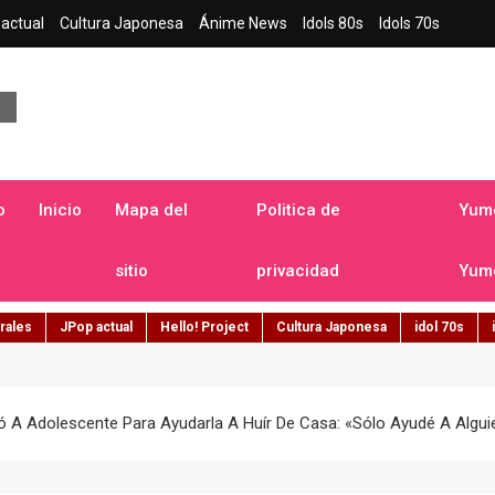
actual
Cultura Japonesa
Ánime News
Idols 80s
Idols 70s
a japonesa en español
o
Inicio
Mapa del
Politica de
Yume
sitio
privacidad
Yume
rales
JPop actual
Hello! Project
Cultura Japonesa
idol 70s
 A Adolescente Para Ayudarla A Huír De Casa: «sólo Ayudé A Algu