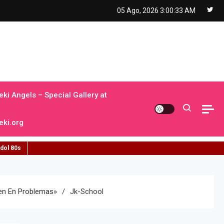
05 Ago, 2026
3:00:34 AM
ki Angels – Special Gallery at
ki.org
idol 80s
ien En Problemas»
Jk-School