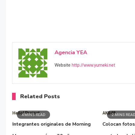
Agencia YEA
Website
http://www.yumeki.net
Related Posts
Hello! Project
AKB48
4 MINS READ
2 MINS REA
Integrantes originales de Morning
Colocan fotos