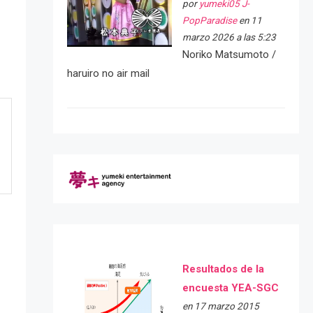
por
yumeki05 J-
PopParadise
en 11
marzo 2026 a las 5:23
Noriko Matsumoto /
haruiro no air mail
Resultados de la
encuesta YEA-SGC
en 17 marzo 2015