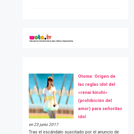
Otome: Orígen de
las reglas idol del
«renai kinshi»
(prohibición del
amor) para señoritas
idol
en 23 junio 2017
Tras el escándalo suscitado por el anuncio de