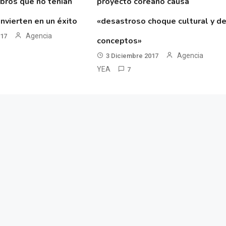
ibros que no tenían
proyecto coreano causa
nvierten en un éxito
«desastroso choque cultural y d
Agencia
017
conceptos»
Agencia
3 Diciembre 2017
YEA
7