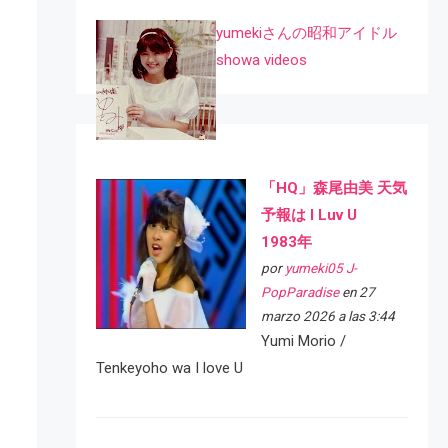
yumekiさんの昭和アイドル
showa videos
「HQ」森尾由美 天気
予報は I Luv U
1983年
por
yumeki05 J-
PopParadise
en 27
marzo 2026 a las 3:44
Yumi Morio /
Tenkeyoho wa I love U