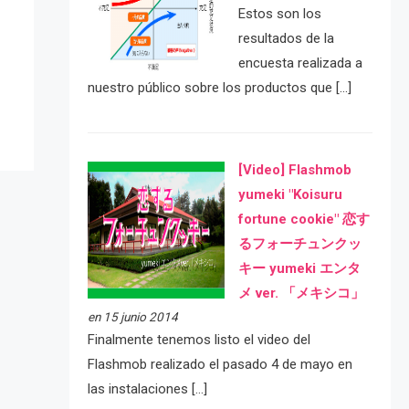
Estos son los
e
resultados de la
encuesta realizada a
nuestro público sobre los productos que […]
[Video] Flashmob
yumeki "Koisuru
fortune cookie" 恋す
るフォーチュンクッ
キー yumeki エンタ
メ ver. 「メキシコ」
en 15 junio 2014
Finalmente tenemos listo el video del
Flashmob realizado el pasado 4 de mayo en
las instalaciones […]