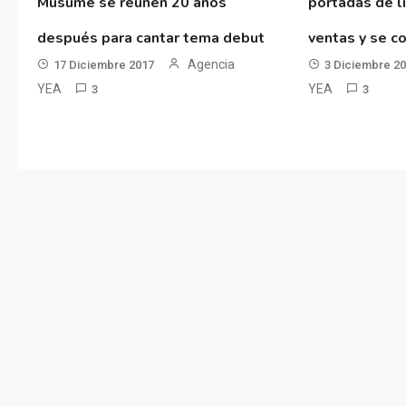
Musume se reúnen 20 años
portadas de l
después para cantar tema debut
ventas y se co
Agencia
17 Diciembre 2017
3 Diciembre 2
YEA
YEA
3
3