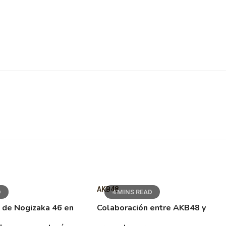
AKB48
D
4 MINS READ
 de Nogizaka 46 en
Colaboración entre AKB48 y