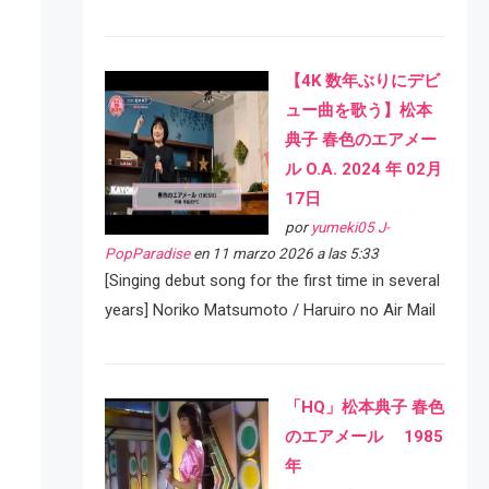
【4K 数年ぶりにデビ
ュー曲を歌う】松本
典子 春色のエアメー
ル O.A. 2024 年 02月
17日
por
yumeki05 J-
PopParadise
en 11 marzo 2026 a las 5:33
[Singing debut song for the first time in several
years] Noriko Matsumoto / Haruiro no Air Mail
「HQ」松本典子 春色
のエアメール 1985
年