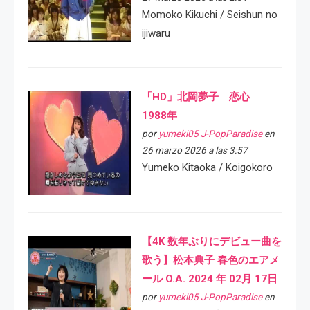
Momoko Kikuchi / Seishun no
ijiwaru
「HD」北岡夢子 恋心
1988年
por
yumeki05 J-PopParadise
en
26 marzo 2026 a las 3:57
Yumeko Kitaoka / Koigokoro
【4K 数年ぶりにデビュー曲を
歌う】松本典子 春色のエアメ
ール O.A. 2024 年 02月 17日
por
yumeki05 J-PopParadise
en