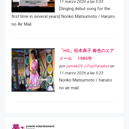
11 marzo 2026 a las 5:33
[Singing debut song for the
first time in several years] Noriko Matsumoto / Haruiro
no Air Mail
「HQ」松本典子 春色のエア
メール 1985年
por
yumeki05 J-PopParadise
en
11 marzo 2026 a las 5:23
Noriko Matsumoto / haruiro
no air mail