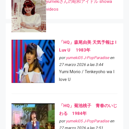
yumekiさんの昭和アイドル showa
videos
「HQ」森尾由美 天気予報は I
Luv U 1983年
por
yumeki05 J-PopParadise
en
27 marzo 2026 a las 3:44
Yumi Morio / Tenkeyoho wa I
love U
「HQ」菊池桃子 青春のいじ
わる 1984年
por
yumeki05 J-PopParadise
en
27 marzo 2026 a las 2:51