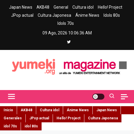
Skip
Japan News
AKB48
General
Cultura idol
Hello! Project
to
JPop actual
Cultura Japonesa
Ánime News
Idols 80s
content
Idols 70s
09 Ago, 2026
10:06:37 AM
Yumeki Magazine
Jpop y musica idol – Tu portal de jpop, movimiento idol y cultura
japonesa en español
Inicio
AKB48
Cultura idol
Ánime News
Japan News
Generales
JPop actual
Hello! Project
Cultura Japonesa
idol 70s
idol 80s