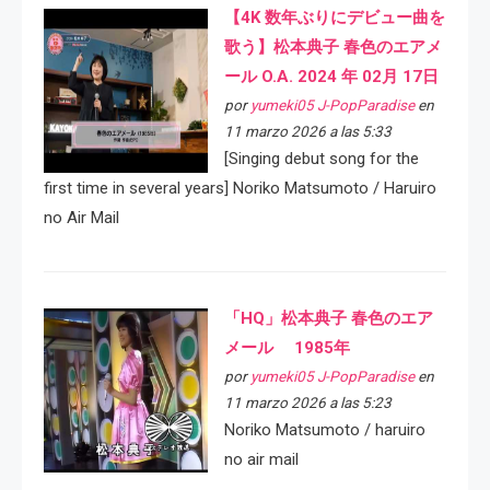
【4K 数年ぶりにデビュー曲を
歌う】松本典子 春色のエアメ
ール O.A. 2024 年 02月 17日
por
yumeki05 J-PopParadise
en
11 marzo 2026 a las 5:33
[Singing debut song for the
first time in several years] Noriko Matsumoto / Haruiro
no Air Mail
「HQ」松本典子 春色のエア
メール 1985年
por
yumeki05 J-PopParadise
en
11 marzo 2026 a las 5:23
Noriko Matsumoto / haruiro
no air mail