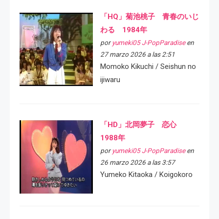
「HQ」菊池桃子 青春のいじ
わる 1984年
por
yumeki05 J-PopParadise
en
27 marzo 2026 a las 2:51
Momoko Kikuchi / Seishun no
ijiwaru
「HD」北岡夢子 恋心
1988年
por
yumeki05 J-PopParadise
en
26 marzo 2026 a las 3:57
Yumeko Kitaoka / Koigokoro