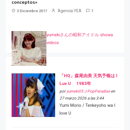
conceptos»
Agencia YEA
3 Diciembre 2017
7
yumekiさんの昭和アイドル showa
videos
「HQ」森尾由美 天気予報は I
Luv U 1983年
por
yumeki05 J-PopParadise
en
27 marzo 2026 a las 3:44
Yumi Morio / Tenkeyoho wa I
love U