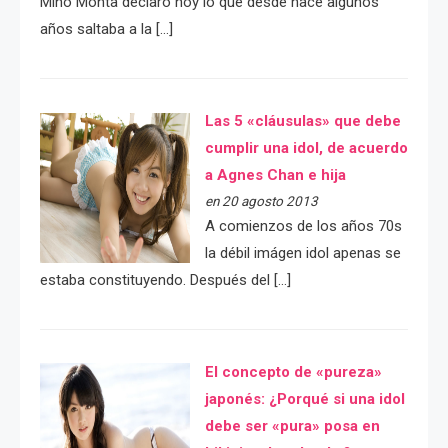
Mino Monta declaró hoy lo que desde hace algunos
años saltaba a la […]
Las 5 «cláusulas» que debe
cumplir una idol, de acuerdo
a Agnes Chan e hija
en 20 agosto 2013
A comienzos de los años 70s
la débil imágen idol apenas se
estaba constituyendo. Después del […]
El concepto de «pureza»
japonés: ¿Porqué si una idol
debe ser «pura» posa en