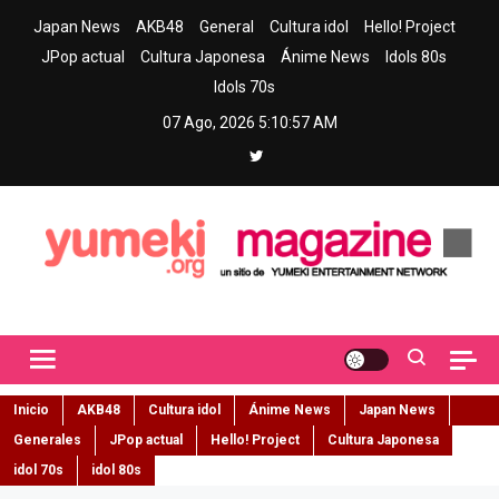
Skip
Japan News
AKB48
General
Cultura idol
Hello! Project
to
JPop actual
Cultura Japonesa
Ánime News
Idols 80s
content
Idols 70s
07 Ago, 2026
5:10:58 AM
Yumeki Magazine
Jpop y musica idol – Tu portal de jpop, movimiento idol y cultura
japonesa en español
Inicio
AKB48
Cultura idol
Ánime News
Japan News
Generales
JPop actual
Hello! Project
Cultura Japonesa
idol 70s
idol 80s