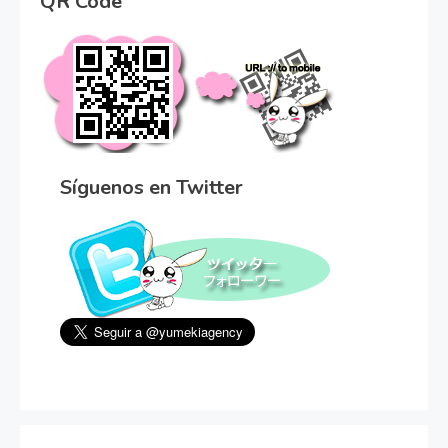
QR Code
Síguenos en Twitter