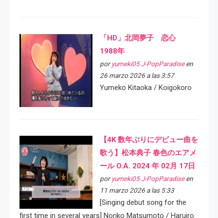
「HD」北岡夢子 恋心
1988年
por
yumeki05 J-PopParadise
en
26 marzo 2026 a las 3:57
Yumeko Kitaoka / Koigokoro
【4K 数年ぶりにデビュー曲を
歌う】松本典子 春色のエアメ
ール O.A. 2024 年 02月 17日
por
yumeki05 J-PopParadise
en
11 marzo 2026 a las 5:33
[Singing debut song for the
first time in several years] Noriko Matsumoto / Haruiro