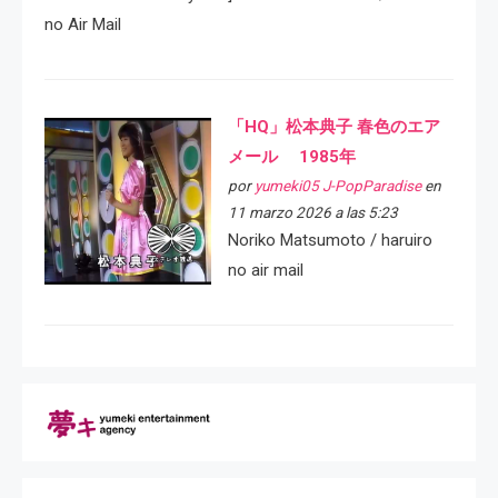
no Air Mail
「HQ」松本典子 春色のエア
メール 1985年
por
yumeki05 J-PopParadise
en
11 marzo 2026 a las 5:23
Noriko Matsumoto / haruiro
no air mail