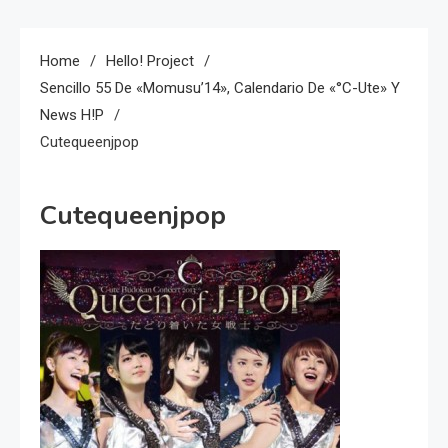
Home
Hello! Project
Sencillo 55 De «Momusu’14», Calendario De «°C-Ute» Y
News H!P
Cutequeenjpop
Cutequeenjpop