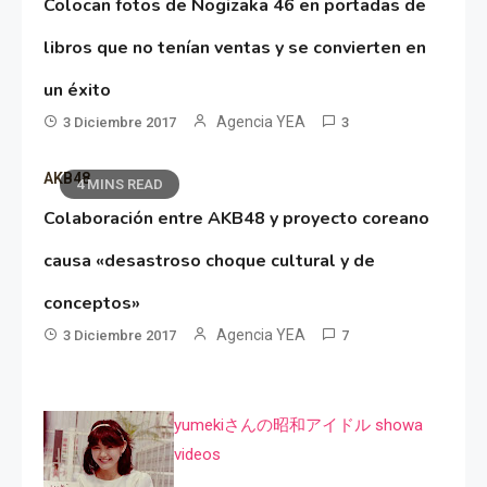
Colocan fotos de Nogizaka 46 en portadas de
libros que no tenían ventas y se convierten en
un éxito
Agencia YEA
3 Diciembre 2017
3
AKB48
4 MINS READ
Colaboración entre AKB48 y proyecto coreano
causa «desastroso choque cultural y de
conceptos»
Agencia YEA
3 Diciembre 2017
7
yumekiさんの昭和アイドル showa
videos