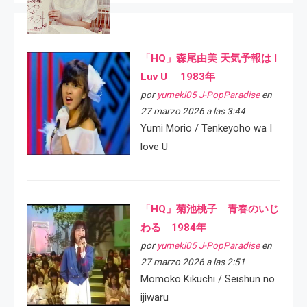
「HQ」森尾由美 天気予報は I
Luv U 1983年
por
yumeki05 J-PopParadise
en
27 marzo 2026 a las 3:44
Yumi Morio / Tenkeyoho wa I
love U
「HQ」菊池桃子 青春のいじ
わる 1984年
por
yumeki05 J-PopParadise
en
27 marzo 2026 a las 2:51
Momoko Kikuchi / Seishun no
ijiwaru