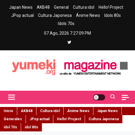
Skip
Japan News
AKB48
General
Cultura idol
Hello! Project
to
JPop actual
Cultura Japonesa
Ánime News
Idols 80s
content
Idols 70s
07 Ago, 2026
7:27:10 PM
Yumeki Magazine
Jpop y musica idol – Tu portal de jpop, movimiento idol y cultura
japonesa en español
Inicio
AKB48
Cultura idol
Ánime News
Japan News
Generales
JPop actual
Hello! Project
Cultura Japonesa
idol 70s
idol 80s