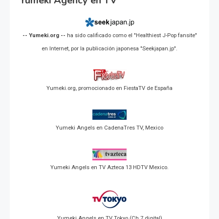
Yumeki Agency en TV
-- Yumeki.org --
ha sido calificado como el "Healthiest J-Pop fansite"
en Internet, por la publicación japonesa "Seekjapan.jp".
Yumeki.org, promocionado en FiestaTV de España
Yumeki Angels en CadenaTres TV, Mexico
Yumeki Angels en TV Azteca 13 HDTV Mexico.
Yumeki Angels en TV Tokyo (Ch 7 digital)