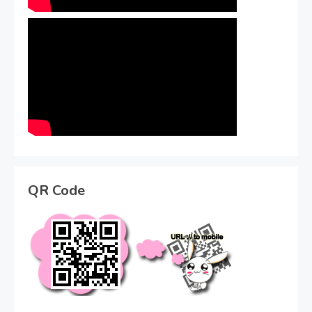
QR Code