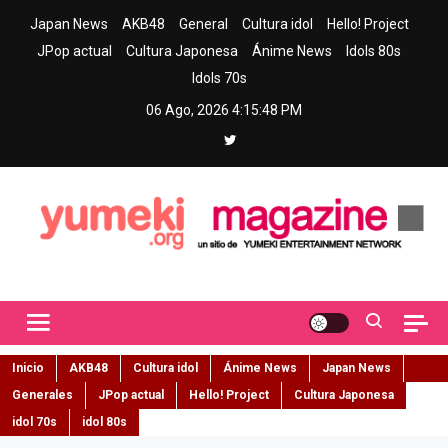
Skip
Japan News
AKB48
General
Cultura idol
Hello! Project
to
JPop actual
Cultura Japonesa
Ánime News
Idols 80s
content
Idols 70s
06 Ago, 2026
4:15:49 PM
Yumeki Magazine
Jpop y musica idol – Tu portal de jpop, movimiento idol y cultura
japonesa en español
Inicio
AKB48
Cultura idol
Ánime News
Japan News
Generales
JPop actual
Hello! Project
Cultura Japonesa
idol 70s
idol 80s