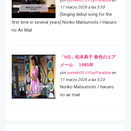
por
yumeki05 J-PopParadise
en
11 marzo 2026 a las 5:33
[Singing debut song for the
first time in several years] Noriko Matsumoto / Haruiro
no Air Mail
「HQ」松本典子 春色のエア
メール 1985年
por
yumeki05 J-PopParadise
en
11 marzo 2026 a las 5:23
Noriko Matsumoto / haruiro
no air mail