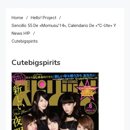
Home
Hello! Project
Sencillo 55 De «Momusu’14», Calendario De «°C-Ute» Y
News H!P
Cutebigspirits
Cutebigspirits