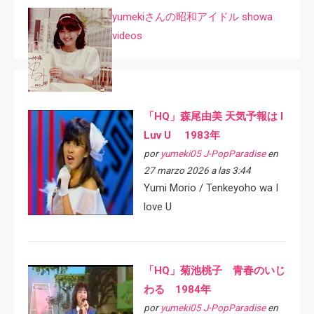
yumekiさんの昭和アイドル showa
videos
「HQ」森尾由美 天気予報は I
Luv U 1983年
por
yumeki05 J-PopParadise
en
27 marzo 2026 a las 3:44
Yumi Morio / Tenkeyoho wa I
love U
「HQ」菊池桃子 青春のいじ
わる 1984年
por
yumeki05 J-PopParadise
en