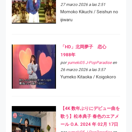
27 marzo 2026 a las 2:51
Momoko Kikuchi / Seishun no
ijiwaru
「HD」北岡夢子 恋心
1988年
por
yumeki05 J-PopParadise
en
26 marzo 2026 a las 3:57
Yumeko Kitaoka / Koigokoro
【4K 数年ぶりにデビュー曲を
歌う】松本典子 春色のエアメ
ール O.A. 2024 年 02月 17日