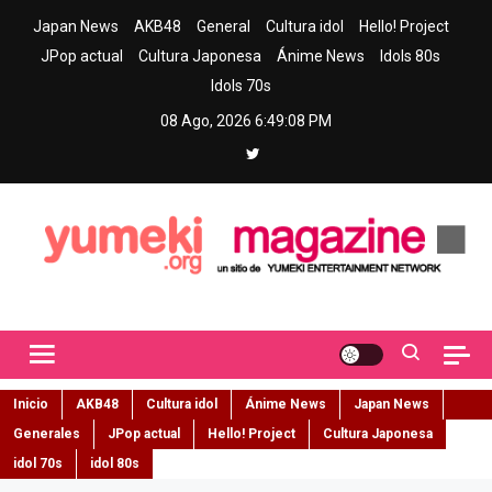
Skip
Japan News
AKB48
General
Cultura idol
Hello! Project
to
JPop actual
Cultura Japonesa
Ánime News
Idols 80s
content
Idols 70s
08 Ago, 2026
6:49:09 PM
Yumeki Magazine
Jpop y musica idol – Tu portal de jpop, movimiento idol y cultura
japonesa en español
Inicio
AKB48
Cultura idol
Ánime News
Japan News
Generales
JPop actual
Hello! Project
Cultura Japonesa
idol 70s
idol 80s