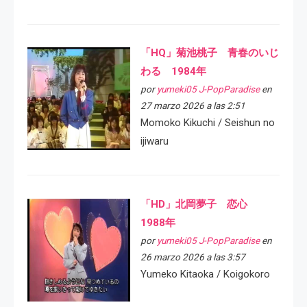
「HQ」菊池桃子 青春のいじ
わる 1984年
por
yumeki05 J-PopParadise
en
27 marzo 2026 a las 2:51
Momoko Kikuchi / Seishun no
ijiwaru
「HD」北岡夢子 恋心
1988年
por
yumeki05 J-PopParadise
en
26 marzo 2026 a las 3:57
Yumeko Kitaoka / Koigokoro