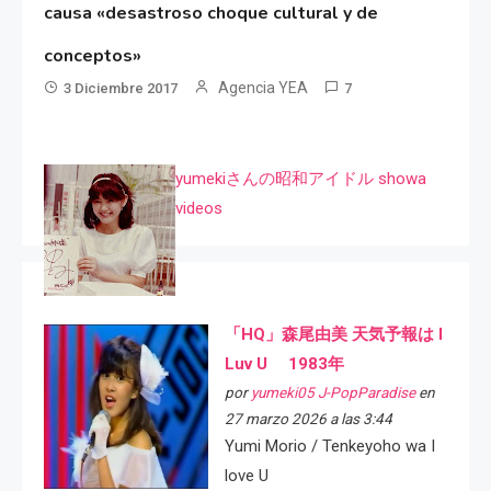
causa «desastroso choque cultural y de
conceptos»
Agencia YEA
3 Diciembre 2017
7
yumekiさんの昭和アイドル showa
videos
「HQ」森尾由美 天気予報は I
Luv U 1983年
por
yumeki05 J-PopParadise
en
27 marzo 2026 a las 3:44
Yumi Morio / Tenkeyoho wa I
love U