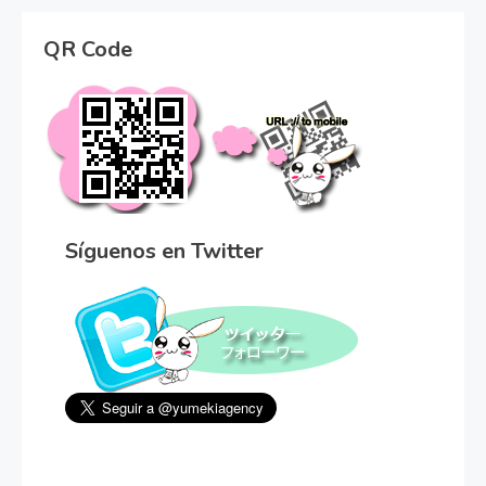
QR Code
Síguenos en Twitter