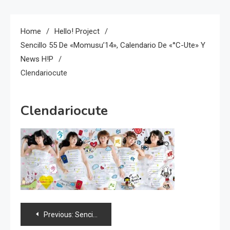
Home
Hello! Project
Sencillo 55 De «Momusu’14», Calendario De «°C-Ute» Y
News H!P
Clendariocute
Clendariocute
Navegación
Previous:
Sencillo 55 de «Momusu’14», calendario de «°C-ute» y news H!P