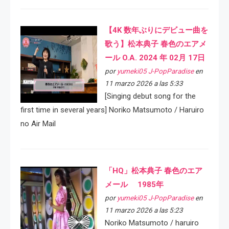
【4K 数年ぶりにデビュー曲を
歌う】松本典子 春色のエアメ
ール O.A. 2024 年 02月 17日
por
yumeki05 J-PopParadise
en
11 marzo 2026 a las 5:33
[Singing debut song for the
first time in several years] Noriko Matsumoto / Haruiro
no Air Mail
「HQ」松本典子 春色のエア
メール 1985年
por
yumeki05 J-PopParadise
en
11 marzo 2026 a las 5:23
Noriko Matsumoto / haruiro