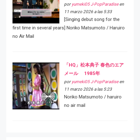
por
yumeki05 J-PopParadise
en
11 marzo 2026 a las 5:33
[Singing debut song for the
first time in several years] Noriko Matsumoto / Haruiro
no Air Mail
「HQ」松本典子 春色のエア
メール 1985年
por
yumeki05 J-PopParadise
en
11 marzo 2026 a las 5:23
Noriko Matsumoto / haruiro
no air mail