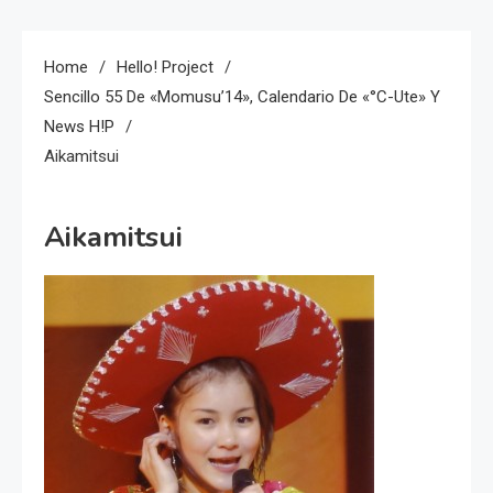
Home
Hello! Project
Sencillo 55 De «Momusu’14», Calendario De «°C-Ute» Y
News H!P
Aikamitsui
Aikamitsui