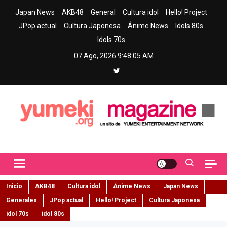
Skip
Japan News
AKB48
General
Cultura idol
Hello! Project
to
JPop actual
Cultura Japonesa
Ánime News
Idols 80s
content
Idols 70s
07 Ago, 2026
9:48:06 AM
Yumeki Magazine
Jpop y musica idol – Tu portal de jpop, movimiento idol y cultura
japonesa en español
Inicio
AKB48
Cultura idol
Ánime News
Japan News
Generales
JPop actual
Hello! Project
Cultura Japonesa
idol 70s
idol 80s