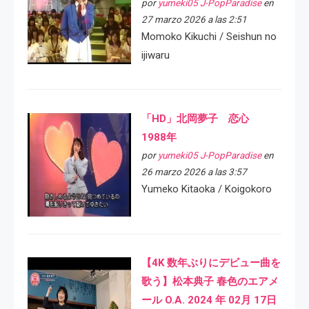
por
yumeki05 J-PopParadise
en
27 marzo 2026 a las 2:51
Momoko Kikuchi / Seishun no
ijiwaru
「HD」北岡夢子 恋心
1988年
por
yumeki05 J-PopParadise
en
26 marzo 2026 a las 3:57
Yumeko Kitaoka / Koigokoro
【4K 数年ぶりにデビュー曲を
歌う】松本典子 春色のエアメ
ール O.A. 2024 年 02月 17日