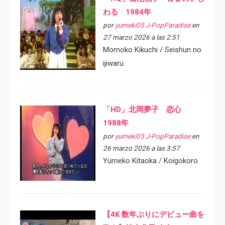
わる 1984年
por
yumeki05 J-PopParadise
en
27 marzo 2026 a las 2:51
Momoko Kikuchi / Seishun no
ijiwaru
「HD」北岡夢子 恋心
1988年
por
yumeki05 J-PopParadise
en
26 marzo 2026 a las 3:57
Yumeko Kitaoka / Koigokoro
【4K 数年ぶりにデビュー曲を