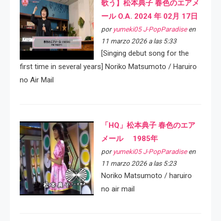
歌う】松本典子 春色のエアメ
ール O.A. 2024 年 02月 17日
por
yumeki05 J-PopParadise
en
11 marzo 2026 a las 5:33
[Singing debut song for the
first time in several years] Noriko Matsumoto / Haruiro
no Air Mail
「HQ」松本典子 春色のエア
メール 1985年
por
yumeki05 J-PopParadise
en
11 marzo 2026 a las 5:23
Noriko Matsumoto / haruiro
no air mail