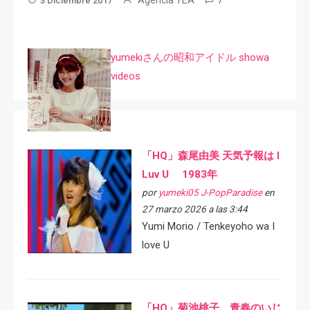
3 Diciembre 2017
7
yumekiさんの昭和アイドル showa
videos
「HQ」森尾由美 天気予報は I
Luv U 1983年
por
yumeki05 J-PopParadise
en
27 marzo 2026 a las 3:44
Yumi Morio / Tenkeyoho wa I
love U
「HQ」菊池桃子 青春のいじ