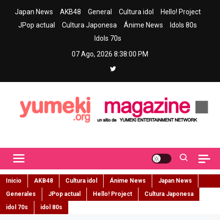
Skip
Japan News
AKB48
General
Cultura idol
Hello! Project
to
JPop actual
Cultura Japonesa
Ánime News
Idols 80s
content
Idols 70s
07 Ago, 2026
8:38:01 PM
Yumeki Magazine
Jpop y musica idol – Tu portal de jpop, movimiento idol y cultura
japonesa en español
Inicio
AKB48
Cultura idol
Ánime News
Japan News
Generales
JPop actual
Hello! Project
Cultura Japonesa
idol 70s
idol 80s