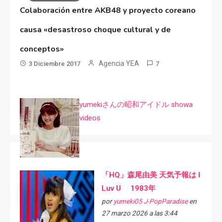
Colaboración entre AKB48 y proyecto coreano
causa «desastroso choque cultural y de
conceptos»
Agencia YEA
3 Diciembre 2017
7
yumekiさんの昭和アイドル showa
videos
「HQ」森尾由美 天気予報は I
Luv U 1983年
por
yumeki05 J-PopParadise
en
27 marzo 2026 a las 3:44