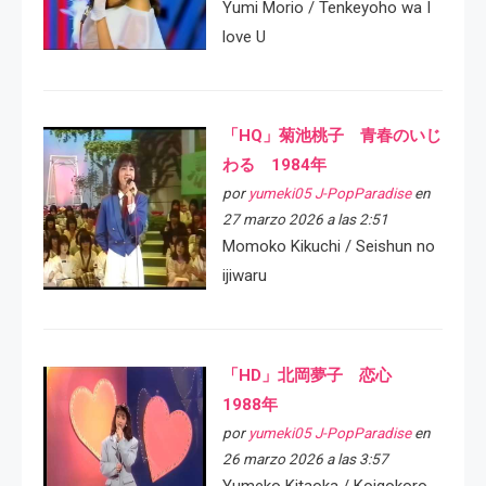
Yumi Morio / Tenkeyoho wa I
love U
「HQ」菊池桃子 青春のいじ
わる 1984年
por
yumeki05 J-PopParadise
en
27 marzo 2026 a las 2:51
Momoko Kikuchi / Seishun no
ijiwaru
「HD」北岡夢子 恋心
1988年
por
yumeki05 J-PopParadise
en
26 marzo 2026 a las 3:57