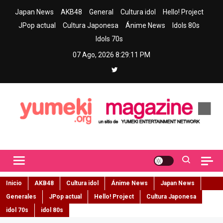
Skip
Japan News
AKB48
General
Cultura idol
Hello! Project
to
JPop actual
Cultura Japonesa
Ánime News
Idols 80s
content
Idols 70s
07 Ago, 2026
8:29:12 PM
Yumeki Magazine
Jpop y musica idol – Tu portal de jpop, movimiento idol y cultura
japonesa en español
Inicio
AKB48
Cultura idol
Ánime News
Japan News
Generales
JPop actual
Hello! Project
Cultura Japonesa
idol 70s
idol 80s