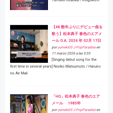
Yumeko Kitaoka / Koigokoro
【4K 数年ぶりにデビュー曲を
歌う】松本典子 春色のエアメ
ール O.A. 2024 年 02月 17日
por
yumeki05 J-PopParadise
en
11 marzo 2026 a las 5:33
[Singing debut song for the
first time in several years] Noriko Matsumoto / Haruiro
no Air Mail
「HQ」松本典子 春色のエア
メール 1985年
por
yumeki05 J-PopParadise
en