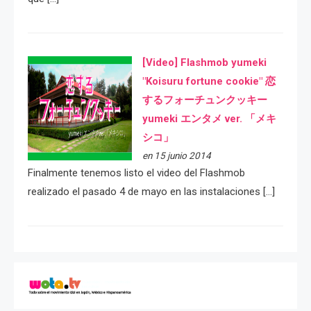
[Video] Flashmob yumeki
"Koisuru fortune cookie" 恋
するフォーチュンクッキー
yumeki エンタメ ver. 「メキ
シコ」
en 15 junio 2014
Finalmente tenemos listo el video del Flashmob
realizado el pasado 4 de mayo en las instalaciones […]