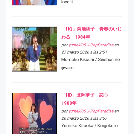
love U
「HQ」菊池桃子 青春のいじ
わる 1984年
por
yumeki05 J-PopParadise
en
27 marzo 2026 a las 2:51
Momoko Kikuchi / Seishun no
ijiwaru
「HD」北岡夢子 恋心
1988年
por
yumeki05 J-PopParadise
en
26 marzo 2026 a las 3:57
Yumeko Kitaoka / Koigokoro