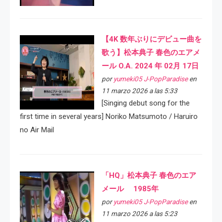
【4K 数年ぶりにデビュー曲を
歌う】松本典子 春色のエアメ
ール O.A. 2024 年 02月 17日
por
yumeki05 J-PopParadise
en
11 marzo 2026 a las 5:33
[Singing debut song for the
first time in several years] Noriko Matsumoto / Haruiro
no Air Mail
「HQ」松本典子 春色のエア
メール 1985年
por
yumeki05 J-PopParadise
en
11 marzo 2026 a las 5:23