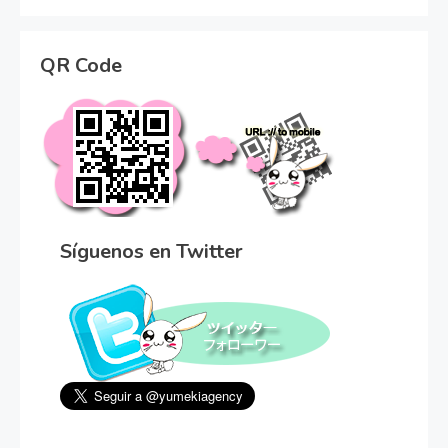
QR Code
Síguenos en Twitter