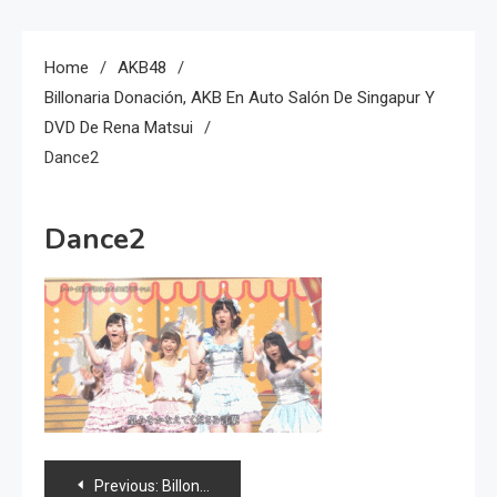
Home
AKB48
Billonaria Donación, AKB En Auto Salón De Singapur Y
DVD De Rena Matsui
Dance2
Dance2
Navegación
Previous:
Billonaria donación, AKB en auto salón de Singapur y DVD de Rena Matsui