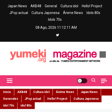
Skip
Japan News
AKB48
General
Cultura idol
Hello! Project
to
JPop actual
Cultura Japonesa
Ánime News
Idols 80s
content
Idols 70s
08 Ago, 2026
11:12:12 AM
Yumeki Magazine
Jpop y musica idol – Tu portal de jpop, movimiento idol y cultura
japonesa en español
Inicio
AKB48
Cultura idol
Ánime News
Japan News
Generales
JPop actual
Hello! Project
Cultura Japonesa
idol 70s
idol 80s