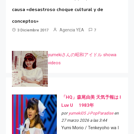
causa «desastroso choque cultural y de
conceptos»
Agencia YEA
3 Diciembre 2017
7
yumekiさんの昭和アイドル showa
videos
「HQ」森尾由美 天気予報は I
Luv U 1983年
por
yumeki05 J-PopParadise
en
27 marzo 2026 a las 3:44
Yumi Morio / Tenkeyoho wa I