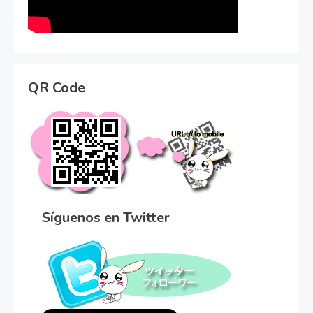
QR Code
Síguenos en Twitter