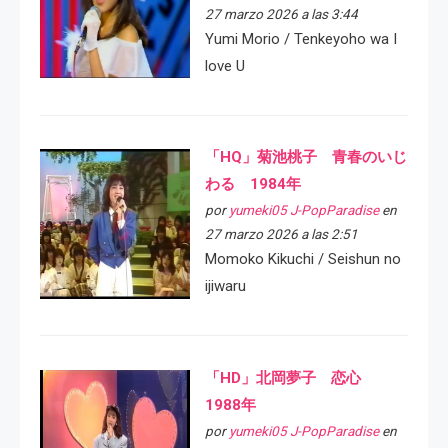
27 marzo 2026 a las 3:44
Yumi Morio / Tenkeyoho wa I
love U
「HQ」菊池桃子 青春のいじ
わる 1984年
por
yumeki05 J-PopParadise
en
27 marzo 2026 a las 2:51
Momoko Kikuchi / Seishun no
ijiwaru
「HD」北岡夢子 恋心
1988年
por
yumeki05 J-PopParadise
en