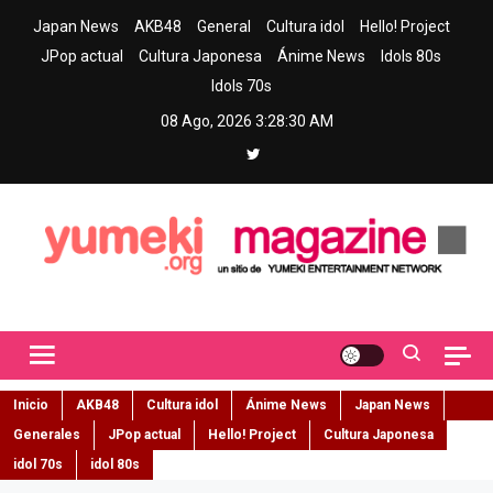
Skip
Japan News
AKB48
General
Cultura idol
Hello! Project
to
JPop actual
Cultura Japonesa
Ánime News
Idols 80s
content
Idols 70s
08 Ago, 2026
3:28:31 AM
Yumeki Magazine
Jpop y musica idol – Tu portal de jpop, movimiento idol y cultura
japonesa en español
Inicio
AKB48
Cultura idol
Ánime News
Japan News
Generales
JPop actual
Hello! Project
Cultura Japonesa
idol 70s
idol 80s