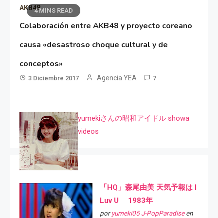
AKB48
4 MINS READ
Colaboración entre AKB48 y proyecto coreano
causa «desastroso choque cultural y de
conceptos»
Agencia YEA
3 Diciembre 2017
7
yumekiさんの昭和アイドル showa
videos
「HQ」森尾由美 天気予報は I
Luv U 1983年
por
yumeki05 J-PopParadise
en