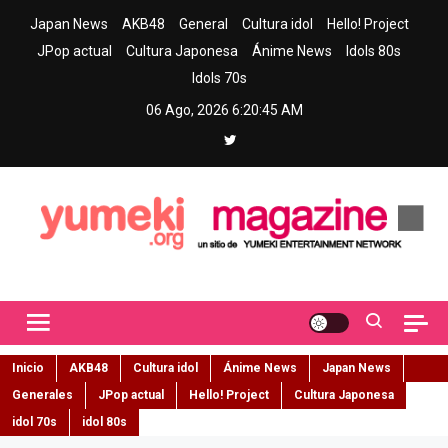
Skip
Japan News
AKB48
General
Cultura idol
Hello! Project
to
JPop actual
Cultura Japonesa
Ánime News
Idols 80s
content
Idols 70s
06 Ago, 2026
6:20:46 AM
Yumeki Magazine
Jpop y musica idol – Tu portal de jpop, movimiento idol y cultura
japonesa en español
Inicio
AKB48
Cultura idol
Ánime News
Japan News
Generales
JPop actual
Hello! Project
Cultura Japonesa
idol 70s
idol 80s