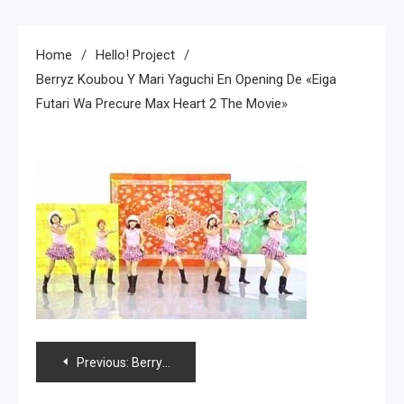
Home
Hello! Project
Berryz Koubou Y Mari Yaguchi En Opening De «Eiga
Futari Wa Precure Max Heart 2 The Movie»
Navegación
Previous:
Berryz Koubou y Mari Yaguchi en opening de «Eiga Futari wa Precure Max Heart 2 the Movie»
de