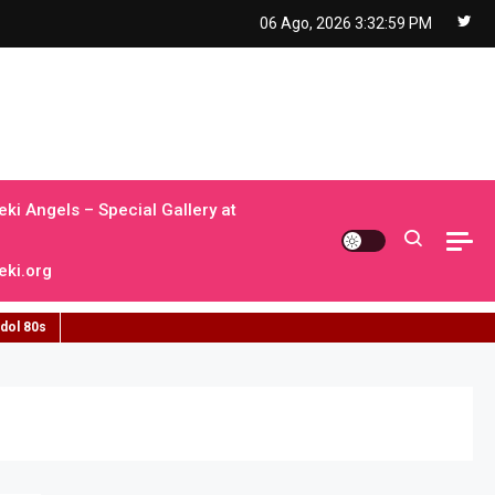
06 Ago, 2026
3:33:01 PM
ki Angels – Special Gallery at
ki.org
idol 80s