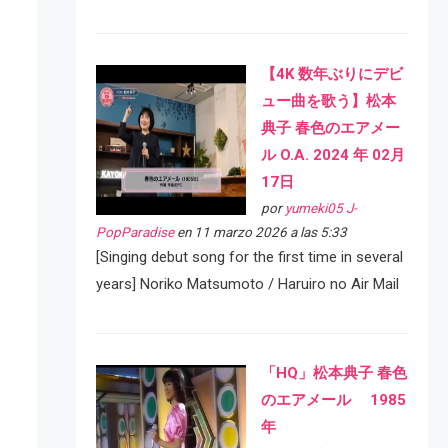
【4K 数年ぶりにデビ
ュー曲を歌う】松本
典子 春色のエアメー
ル O.A. 2024 年 02月
17日
por
yumeki05 J-
PopParadise
en 11 marzo 2026 a las 5:33
[Singing debut song for the first time in several
years] Noriko Matsumoto / Haruiro no Air Mail
「HQ」松本典子 春色
のエアメール 1985
年