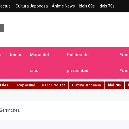
actual
Cultura Japonesa
Ánime News
Idols 80s
Idols 70s
a japonesa en español
o
Inicio
Mapa del
Politica de
Yume
sitio
privacidad
Yume
rales
JPop actual
Hello! Project
Cultura Japonesa
idol 70s
Berrinches