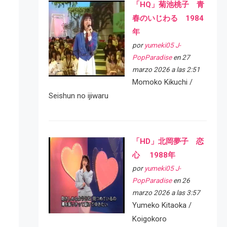
「HQ」菊池桃子 青
春のいじわる 1984
年
por
yumeki05 J-
PopParadise
en 27
marzo 2026 a las 2:51
Momoko Kikuchi /
Seishun no ijiwaru
「HD」北岡夢子 恋
心 1988年
por
yumeki05 J-
PopParadise
en 26
marzo 2026 a las 3:57
Yumeko Kitaoka /
Koigokoro