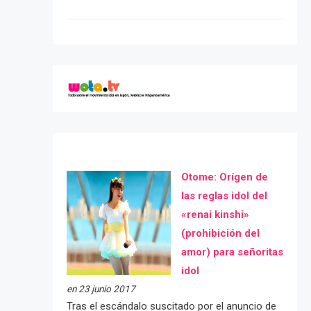
Otome: Orígen de
las reglas idol del
«renai kinshi»
(prohibición del
amor) para señoritas
idol
en 23 junio 2017
Tras el escándalo suscitado por el anuncio de