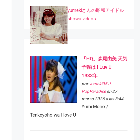
yumekiさんの昭和アイドル
showa videos
「HQ」森尾由美 天気
予報は I Luv U
1983年
por
yumeki05 J-
PopParadise
en 27
marzo 2026 a las 3:44
Yumi Morio /
Tenkeyoho wa I love U