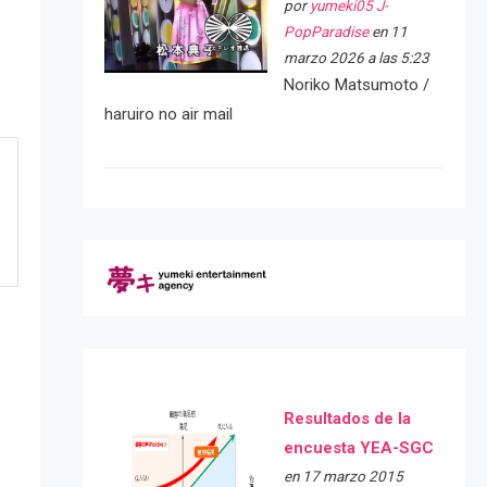
por
yumeki05 J-
PopParadise
en 11
marzo 2026 a las 5:23
Noriko Matsumoto /
haruiro no air mail
Resultados de la
encuesta YEA-SGC
en 17 marzo 2015