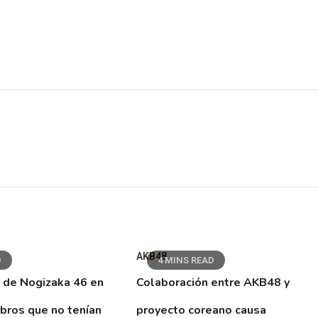
AKB48
D
4 MINS READ
 de Nogizaka 46 en
Colaboración entre AKB48 y
ibros que no tenían
proyecto coreano causa