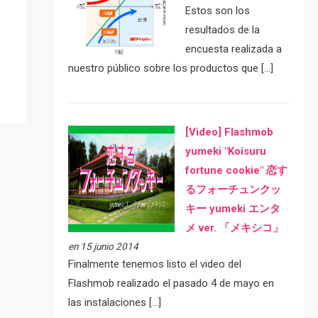
Estos son los
e
resultados de la
encuesta realizada a
nuestro público sobre los productos que […]
[Video] Flashmob
yumeki "Koisuru
fortune cookie" 恋す
るフォーチュンクッ
キー yumeki エンタ
メ ver. 「メキシコ」
en 15 junio 2014
Finalmente tenemos listo el video del
Flashmob realizado el pasado 4 de mayo en
las instalaciones […]