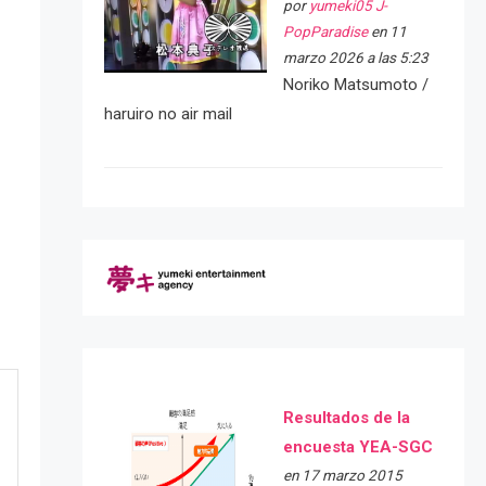
por
yumeki05 J-
PopParadise
en 11
marzo 2026 a las 5:23
Noriko Matsumoto /
haruiro no air mail
Resultados de la
encuesta YEA-SGC
en 17 marzo 2015