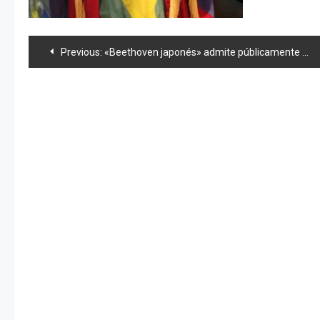
Navegación
Previous:
«Beethoven japonés» admite públicamente haber hecho fraude
de
entradas