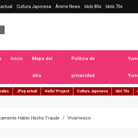
actual
Cultura Japonesa
Ánime News
Idols 80s
Idols 70s
a japonesa en español
o
Inicio
Mapa del
Politica de
Yume
sitio
privacidad
Yume
rales
JPop actual
Hello! Project
Cultura Japonesa
idol 70s
icamente Haber Hecho Fraude
Vivamexico