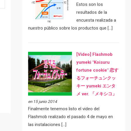
Estos son los
resultados de la
encuesta realizada a
nuestro público sobre los productos que […]
[Video] Flashmob
yumeki "Koisuru
fortune cookie" 恋す
e
るフォーチュンクッ
キー yumeki エンタ
メ ver. 「メキシコ」
en 15 junio 2014
Finalmente tenemos listo el video del
Flashmob realizado el pasado 4 de mayo en
las instalaciones […]