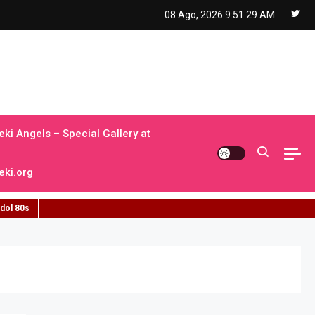
08 Ago, 2026
9:51:30 AM
ki Angels – Special Gallery at
ki.org
idol 80s