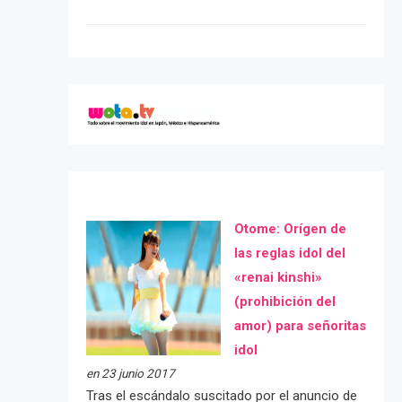
Otome: Orígen de
las reglas idol del
«renai kinshi»
(prohibición del
amor) para señoritas
idol
en 23 junio 2017
Tras el escándalo suscitado por el anuncio de