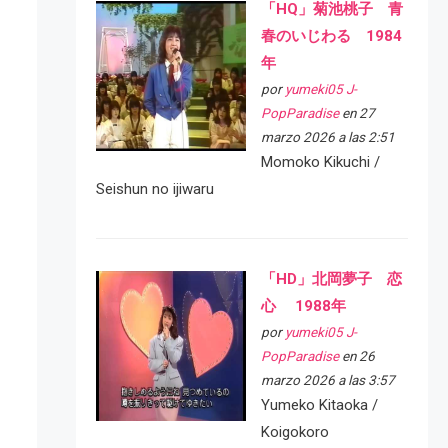
「HQ」菊池桃子 青
春のいじわる 1984
年
por
yumeki05 J-
PopParadise
en 27
marzo 2026 a las 2:51
Momoko Kikuchi /
Seishun no ijiwaru
「HD」北岡夢子 恋
心 1988年
por
yumeki05 J-
PopParadise
en 26
marzo 2026 a las 3:57
Yumeko Kitaoka /
Koigokoro