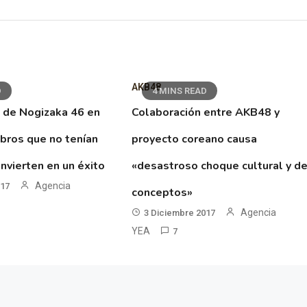
AKB48
D
4 MINS READ
 de Nogizaka 46 en
Colaboración entre AKB48 y
ibros que no tenían
proyecto coreano causa
nvierten en un éxito
«desastroso choque cultural y d
Agencia
017
conceptos»
Agencia
3 Diciembre 2017
YEA
7