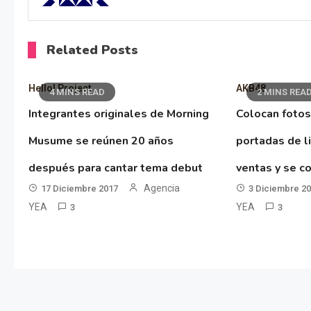
Related Posts
Hello! Project
AKB48
4 MINS READ
2 MINS REA
Integrantes originales de Morning
Colocan fotos
Musume se reúnen 20 años
portadas de l
después para cantar tema debut
ventas y se co
Agencia
17 Diciembre 2017
3 Diciembre 2
YEA
YEA
3
3