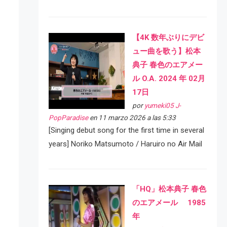
【4K 数年ぶりにデビ
ュー曲を歌う】松本
典子 春色のエアメー
ル O.A. 2024 年 02月
17日
por
yumeki05 J-
PopParadise
en 11 marzo 2026 a las 5:33
[Singing debut song for the first time in several
years] Noriko Matsumoto / Haruiro no Air Mail
「HQ」松本典子 春色
のエアメール 1985
年