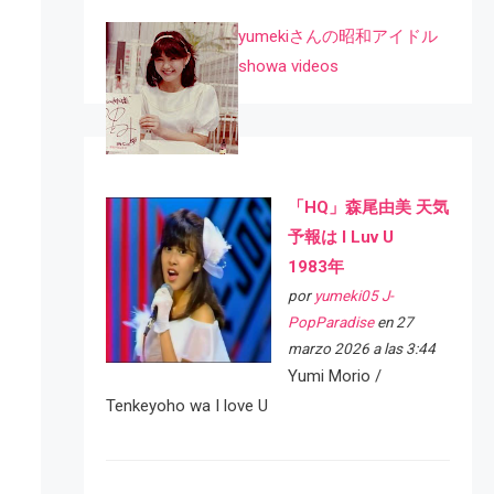
yumekiさんの昭和アイドル
showa videos
「HQ」森尾由美 天気
予報は I Luv U
1983年
por
yumeki05 J-
PopParadise
en 27
marzo 2026 a las 3:44
Yumi Morio /
Tenkeyoho wa I love U