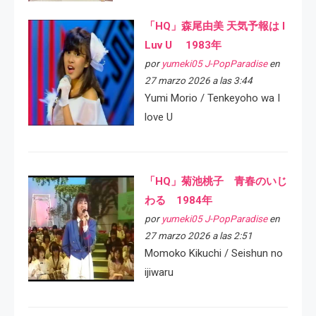
「HQ」森尾由美 天気予報は I
Luv U 1983年
por
yumeki05 J-PopParadise
en
27 marzo 2026 a las 3:44
Yumi Morio / Tenkeyoho wa I
love U
「HQ」菊池桃子 青春のいじ
わる 1984年
por
yumeki05 J-PopParadise
en
27 marzo 2026 a las 2:51
Momoko Kikuchi / Seishun no
ijiwaru