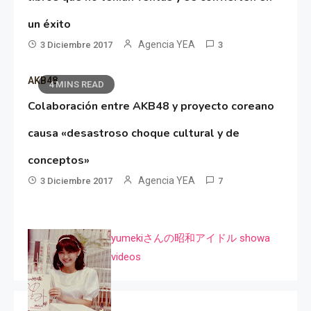
un éxito
Agencia YEA
3 Diciembre 2017
3
AKB48
4 MINS READ
Colaboración entre AKB48 y proyecto coreano
causa «desastroso choque cultural y de
conceptos»
Agencia YEA
3 Diciembre 2017
7
yumekiさんの昭和アイドル showa
videos