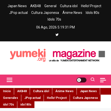
Skip
Japan News
AKB48
General
Cultura idol
Hello! Project
to
JPop actual
Cultura Japonesa
Ánime News
Idols 80s
content
Idols 70s
06 Ago, 2026
5:19:32 PM
Yumeki Magazine
Jpop y musica idol – Tu portal de jpop, movimiento idol y cultura
japonesa en español
Inicio
AKB48
Cultura idol
Ánime News
Japan News
Generales
JPop actual
Hello! Project
Cultura Japonesa
idol 70s
idol 80s