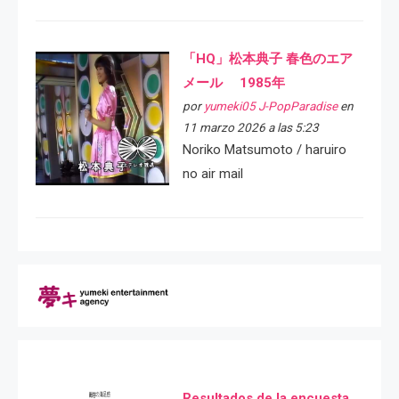
「HQ」松本典子 春色のエア
メール 1985年
por
yumeki05 J-PopParadise
en
11 marzo 2026 a las 5:23
Noriko Matsumoto / haruiro
no air mail
Resultados de la encuesta