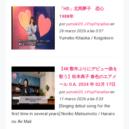
「HD」北岡夢子 恋心
1988年
por
yumeki05 J-PopParadise
en
26 marzo 2026 a las 3:57
Yumeko Kitaoka / Koigokoro
【4K 数年ぶりにデビュー曲を
歌う】松本典子 春色のエアメ
ール O.A. 2024 年 02月 17日
por
yumeki05 J-PopParadise
en
11 marzo 2026 a las 5:33
[Singing debut song for the
first time in several years] Noriko Matsumoto / Haruiro
no Air Mail