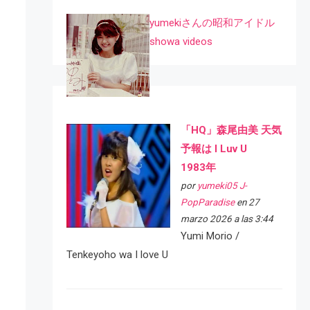
yumekiさんの昭和アイドル
showa videos
「HQ」森尾由美 天気
予報は I Luv U
1983年
por
yumeki05 J-
PopParadise
en 27
marzo 2026 a las 3:44
Yumi Morio /
Tenkeyoho wa I love U