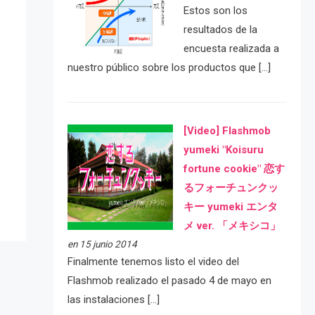
Estos son los
resultados de la
encuesta realizada a
nuestro público sobre los productos que […]
[Video] Flashmob
e
yumeki "Koisuru
fortune cookie" 恋す
るフォーチュンクッ
キー yumeki エンタ
メ ver. 「メキシコ」
en 15 junio 2014
Finalmente tenemos listo el video del
Flashmob realizado el pasado 4 de mayo en
las instalaciones […]