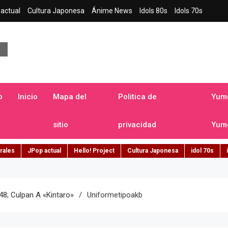
actual
Cultura Japonesa
Ánime News
Idols 80s
Idols 70s
a japonesa en español
o
Inicio
Mapa del
Politica de
Yume
sitio
privacidad
Yume
rales
JPop actual
Hello! Project
Cultura Japonesa
idol 70s
8; Culpan A «Kintaro»
Uniformetipoakb