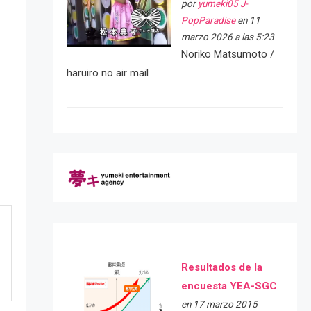
por
yumeki05 J-
PopParadise
en 11
marzo 2026 a las 5:23
Noriko Matsumoto /
haruiro no air mail
Resultados de la
encuesta YEA-SGC
en 17 marzo 2015