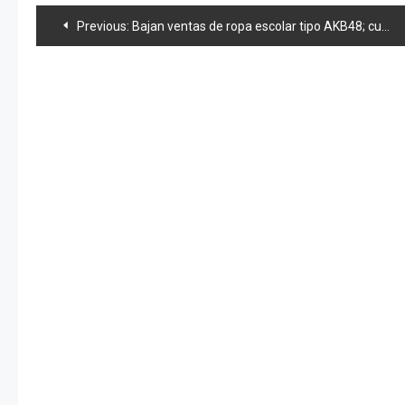
Navegación
Previous:
Bajan ventas de ropa escolar tipo AKB48; culpan a «Kintaro»
de
entradas