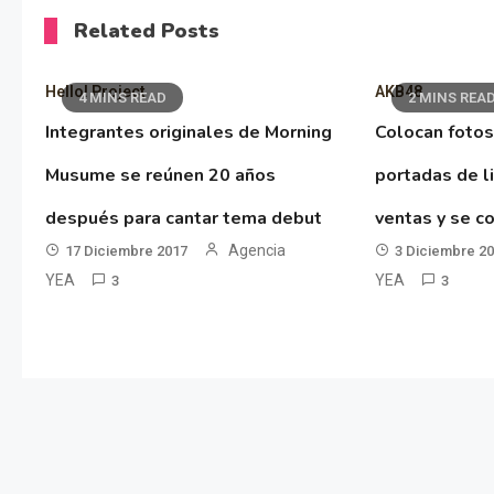
Related Posts
Hello! Project
AKB48
4 MINS READ
2 MINS REA
Integrantes originales de Morning
Colocan fotos
Musume se reúnen 20 años
portadas de l
después para cantar tema debut
ventas y se co
Agencia
17 Diciembre 2017
3 Diciembre 2
YEA
YEA
3
3