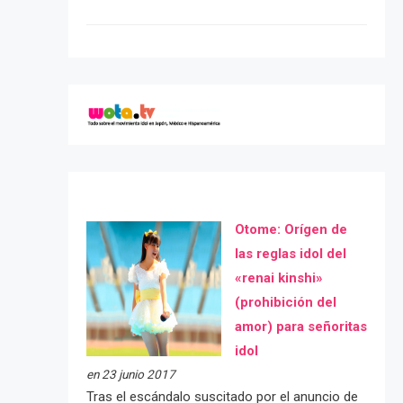
Otome: Orígen de
las reglas idol del
«renai kinshi»
(prohibición del
amor) para señoritas
idol
en 23 junio 2017
Tras el escándalo suscitado por el anuncio de