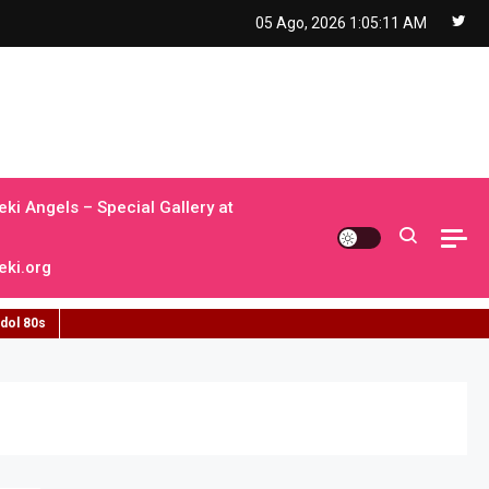
05 Ago, 2026
1:05:12 AM
ki Angels – Special Gallery at
ki.org
idol 80s