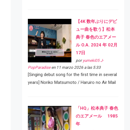
【4K 数年ぶりにデビ
ュー曲を歌う】松本
典子 春色のエアメー
ル O.A. 2024 年 02月
17日
por
yumeki05 J-
PopParadise
en 11 marzo 2026 a las 5:33
[Singing debut song for the first time in several
years] Noriko Matsumoto / Haruiro no Air Mail
「HQ」松本典子 春色
のエアメール 1985
年