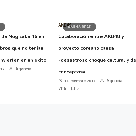
AKB48
D
4 MINS READ
 de Nogizaka 46 en
Colaboración entre AKB48 y
ibros que no tenían
proyecto coreano causa
nvierten en un éxito
«desastroso choque cultural y d
Agencia
017
conceptos»
Agencia
3 Diciembre 2017
YEA
7