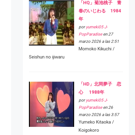
「HQ」菊池桃子 青
春のいじわる 1984
年
por
yumeki05 J-
PopParadise
en 27
marzo 2026 a las 2:51
Momoko Kikuchi /
Seishun no ijiwaru
「HD」北岡夢子 恋
心 1988年
por
yumeki05 J-
PopParadise
en 26
marzo 2026 a las 3:57
Yumeko Kitaoka /
Koigokoro