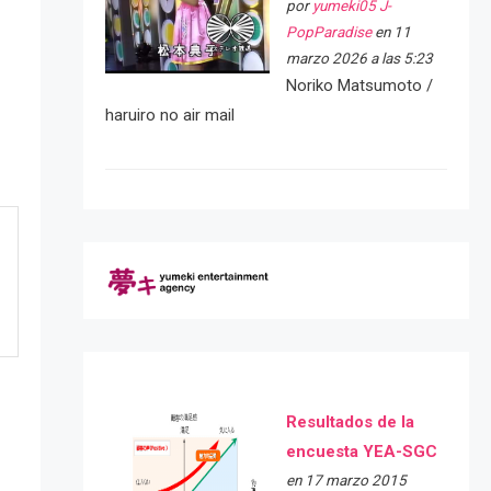
por
yumeki05 J-
PopParadise
en 11
marzo 2026 a las 5:23
Noriko Matsumoto /
haruiro no air mail
Resultados de la
encuesta YEA-SGC
en 17 marzo 2015