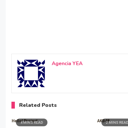
Agencia YEA
Related Posts
Hello! Project
AKB48
4 MINS READ
2 MINS REA