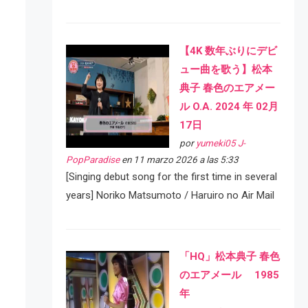
【4K 数年ぶりにデビ
ュー曲を歌う】松本
典子 春色のエアメー
ル O.A. 2024 年 02月
17日
por
yumeki05 J-
PopParadise
en 11 marzo 2026 a las 5:33
[Singing debut song for the first time in several
years] Noriko Matsumoto / Haruiro no Air Mail
「HQ」松本典子 春色
のエアメール 1985
年