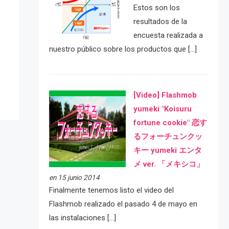
Estos son los
resultados de la
encuesta realizada a
e
nuestro público sobre los productos que […]
[Video] Flashmob
yumeki "Koisuru
fortune cookie" 恋す
るフォーチュンクッ
キー yumeki エンタ
メ ver. 「メキシコ」
en 15 junio 2014
Finalmente tenemos listo el video del
Flashmob realizado el pasado 4 de mayo en
las instalaciones […]