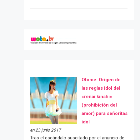
Otome: Orígen de
las reglas idol del
«renai kinshi»
(prohibición del
amor) para señoritas
idol
en 23 junio 2017
Tras el escándalo suscitado por el anuncio de