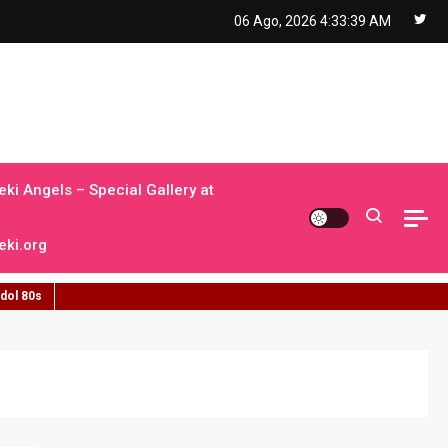
06 Ago, 2026
4:33:40 AM
ki Angels – Special Gallery at
ki.org
idol 80s