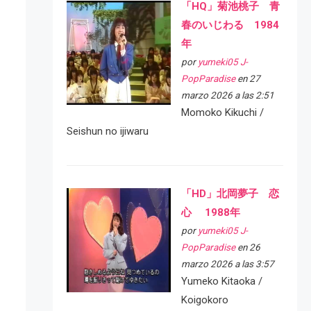
「HQ」菊池桃子 青
春のいじわる 1984
年
por
yumeki05 J-
PopParadise
en 27
marzo 2026 a las 2:51
Momoko Kikuchi /
Seishun no ijiwaru
「HD」北岡夢子 恋
心 1988年
por
yumeki05 J-
PopParadise
en 26
marzo 2026 a las 3:57
Yumeko Kitaoka /
Koigokoro