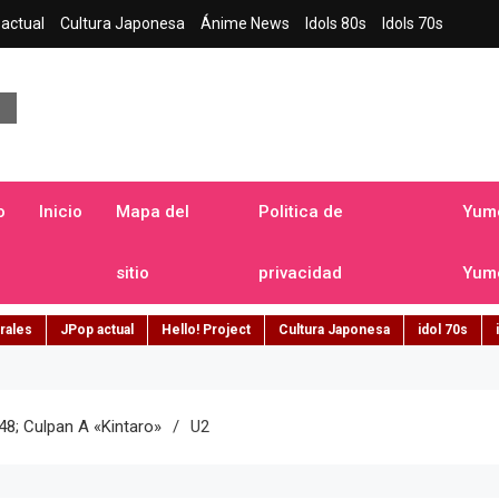
actual
Cultura Japonesa
Ánime News
Idols 80s
Idols 70s
a japonesa en español
o
Inicio
Mapa del
Politica de
Yume
sitio
privacidad
Yume
rales
JPop actual
Hello! Project
Cultura Japonesa
idol 70s
8; Culpan A «Kintaro»
U2