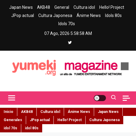
Skip
Japan News
AKB48
General
Cultura idol
Hello! Project
to
JPop actual
Cultura Japonesa
Ánime News
Idols 80s
content
Idols 70s
07 Ago, 2026
5:58:59 AM
Yumeki Magazine
Jpop y musica idol – Tu portal de jpop, movimiento idol y cultura
japonesa en español
Inicio
AKB48
Cultura idol
Ánime News
Japan News
Generales
JPop actual
Hello! Project
Cultura Japonesa
idol 70s
idol 80s