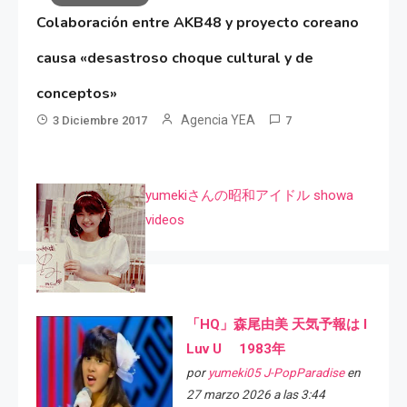
Colaboración entre AKB48 y proyecto coreano
causa «desastroso choque cultural y de
conceptos»
Agencia YEA
3 Diciembre 2017
7
yumekiさんの昭和アイドル showa
videos
「HQ」森尾由美 天気予報は I
Luv U 1983年
por
yumeki05 J-PopParadise
en
27 marzo 2026 a las 3:44