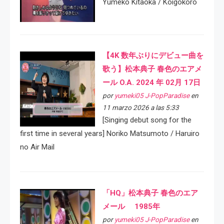
Yumeko Kitaoka / Koigokoro
【4K 数年ぶりにデビュー曲を
歌う】松本典子 春色のエアメ
ール O.A. 2024 年 02月 17日
por
yumeki05 J-PopParadise
en
11 marzo 2026 a las 5:33
[Singing debut song for the
first time in several years] Noriko Matsumoto / Haruiro
no Air Mail
「HQ」松本典子 春色のエア
メール 1985年
por
yumeki05 J-PopParadise
en