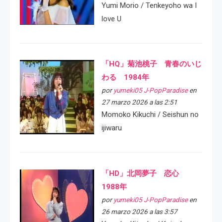
Yumi Morio / Tenkeyoho wa I
love U
「HQ」菊池桃子 青春のいじ
わる 1984年
por
yumeki05 J-PopParadise
en
27 marzo 2026 a las 2:51
Momoko Kikuchi / Seishun no
ijiwaru
「HD」北岡夢子 恋心
1988年
por
yumeki05 J-PopParadise
en
26 marzo 2026 a las 3:57