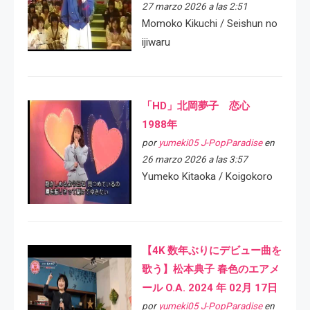
27 marzo 2026 a las 2:51
Momoko Kikuchi / Seishun no
ijiwaru
「HD」北岡夢子 恋心
1988年
por
yumeki05 J-PopParadise
en
26 marzo 2026 a las 3:57
Yumeko Kitaoka / Koigokoro
【4K 数年ぶりにデビュー曲を
歌う】松本典子 春色のエアメ
ール O.A. 2024 年 02月 17日
por
yumeki05 J-PopParadise
en