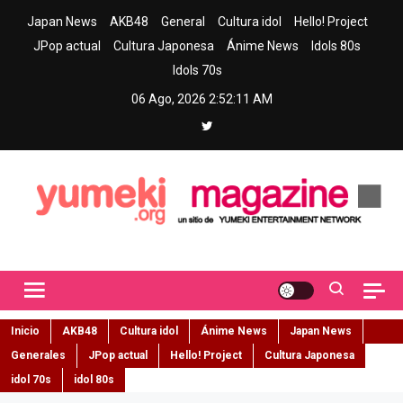
Skip
Japan News
AKB48
General
Cultura idol
Hello! Project
to
JPop actual
Cultura Japonesa
Ánime News
Idols 80s
content
Idols 70s
06 Ago, 2026
2:52:12 AM
Yumeki Magazine
Jpop y musica idol – Tu portal de jpop, movimiento idol y cultura
japonesa en español
Inicio
AKB48
Cultura idol
Ánime News
Japan News
Generales
JPop actual
Hello! Project
Cultura Japonesa
idol 70s
idol 80s