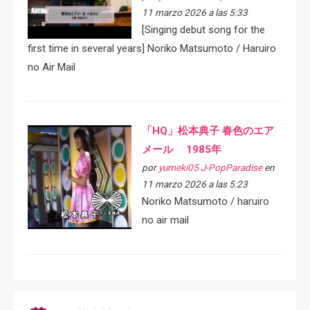
11 marzo 2026 a las 5:33
[Singing debut song for the
first time in several years] Noriko Matsumoto / Haruiro
no Air Mail
「HQ」松本典子 春色のエア
メール 1985年
por
yumeki05 J-PopParadise
en
11 marzo 2026 a las 5:23
Noriko Matsumoto / haruiro
no air mail