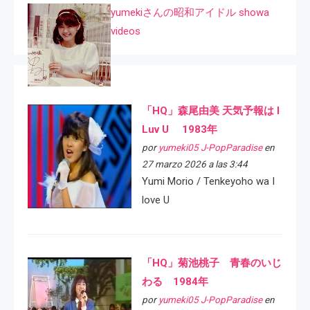
yumekiさんの昭和アイドル showa
videos
「HQ」森尾由美 天気予報は I
Luv U 1983年
por
yumeki05 J-PopParadise
en
27 marzo 2026 a las 3:44
Yumi Morio / Tenkeyoho wa I
love U
「HQ」菊池桃子 青春のいじ
わる 1984年
por
yumeki05 J-PopParadise
en