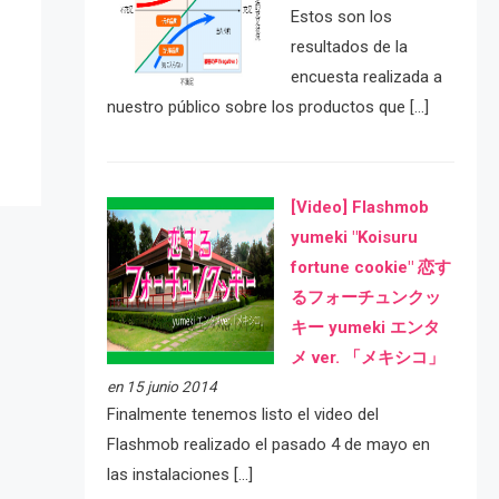
Estos son los
e
resultados de la
encuesta realizada a
nuestro público sobre los productos que […]
[Video] Flashmob
yumeki "Koisuru
fortune cookie" 恋す
るフォーチュンクッ
キー yumeki エンタ
メ ver. 「メキシコ」
en 15 junio 2014
Finalmente tenemos listo el video del
Flashmob realizado el pasado 4 de mayo en
las instalaciones […]