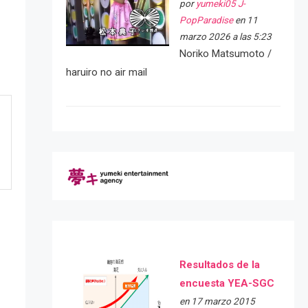
por
yumeki05 J-
PopParadise
en 11
marzo 2026 a las 5:23
Noriko Matsumoto /
haruiro no air mail
Resultados de la
encuesta YEA-SGC
en 17 marzo 2015