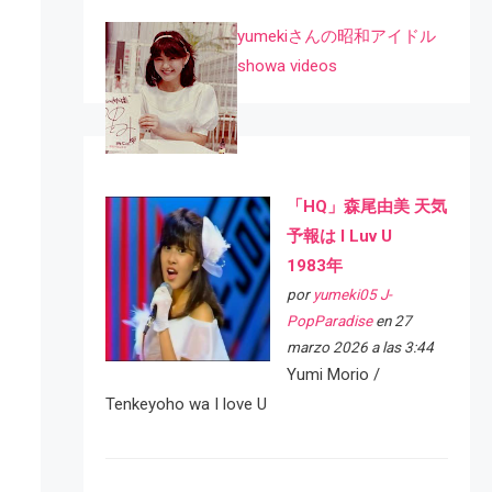
yumekiさんの昭和アイドル
showa videos
「HQ」森尾由美 天気
予報は I Luv U
1983年
por
yumeki05 J-
PopParadise
en 27
marzo 2026 a las 3:44
Yumi Morio /
Tenkeyoho wa I love U