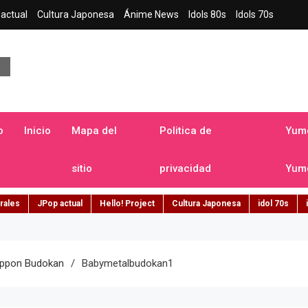
actual
Cultura Japonesa
Ánime News
Idols 80s
Idols 70s
a japonesa en español
o
Inicio
Mapa del
Politica de
Yume
sitio
privacidad
Yume
rales
JPop actual
Hello! Project
Cultura Japonesa
idol 70s
ippon Budokan
Babymetalbudokan1