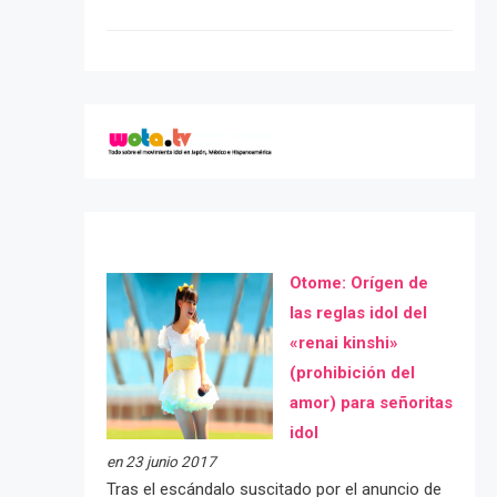
Otome: Orígen de
las reglas idol del
«renai kinshi»
(prohibición del
amor) para señoritas
idol
en 23 junio 2017
Tras el escándalo suscitado por el anuncio de