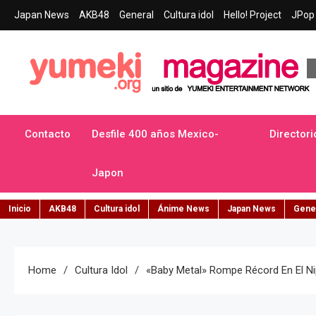
Skip
Japan News
AKB48
General
Cultura idol
Hello! Project
JPop 
to
content
Yumeki Magazine
Jpop y musica idol – Tu portal de jpop, movimiento idol y cultur
Contacto
Desfile 400 años Mexico-
Directori
Japon
Inicio
AKB48
Cultura idol
Ánime News
Japan News
Gene
Home
Cultura Idol
«Baby Metal» Rompe Récord En El N