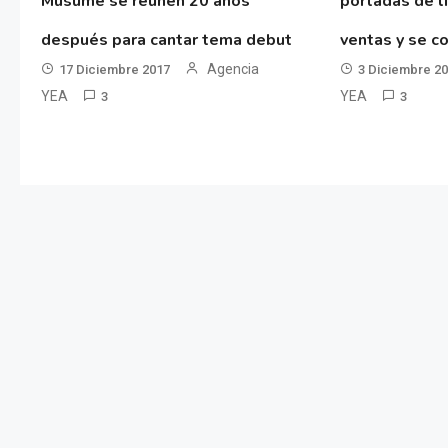
Musume se reúnen 20 años
portadas de l
después para cantar tema debut
ventas y se co
Agencia
17 Diciembre 2017
3 Diciembre 2
YEA
YEA
3
3