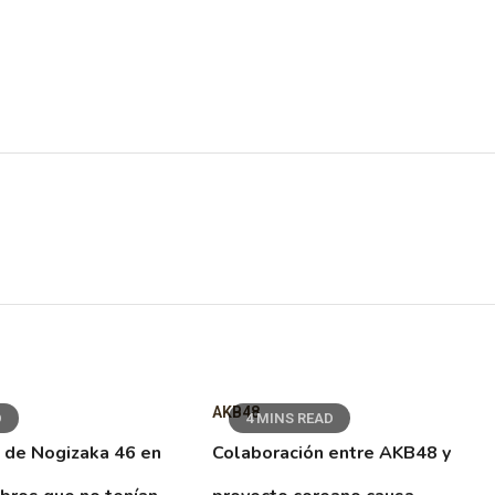
AKB48
D
4 MINS READ
 de Nogizaka 46 en
Colaboración entre AKB48 y