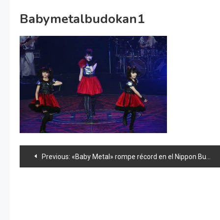
Babymetalbudokan1
Navegación
Previous:
«Baby Metal» rompe récord en el Nippon Budokan
de
entradas