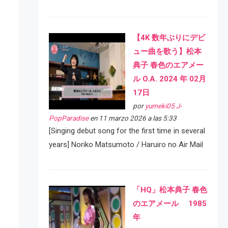
【4K 数年ぶりにデビ
ュー曲を歌う】松本
典子 春色のエアメー
ル O.A. 2024 年 02月
17日
por
yumeki05 J-
PopParadise
en 11 marzo 2026 a las 5:33
[Singing debut song for the first time in several
years] Noriko Matsumoto / Haruiro no Air Mail
「HQ」松本典子 春色
のエアメール 1985
年