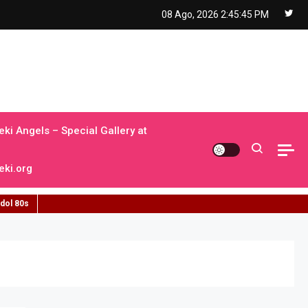
08 Ago, 2026
2:45:46 PM
ki Angels – Special Gallery at
ki.org
idol 80s