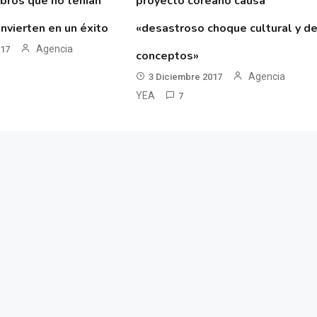
ibros que no tenían
proyecto coreano causa
nvierten en un éxito
«desastroso choque cultural y d
Agencia
017
conceptos»
Agencia
3 Diciembre 2017
YEA
7