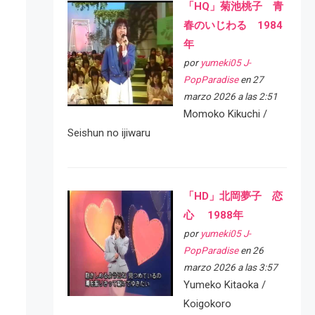
「HQ」菊池桃子 青
春のいじわる 1984
年
por
yumeki05 J-
PopParadise
en 27
marzo 2026 a las 2:51
Momoko Kikuchi /
Seishun no ijiwaru
「HD」北岡夢子 恋
心 1988年
por
yumeki05 J-
PopParadise
en 26
marzo 2026 a las 3:57
Yumeko Kitaoka /
Koigokoro