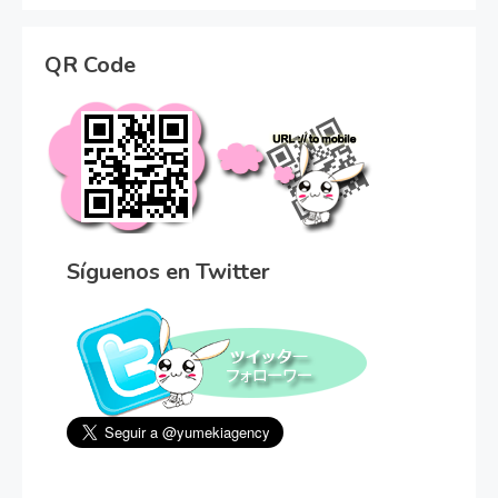
QR Code
Síguenos en Twitter