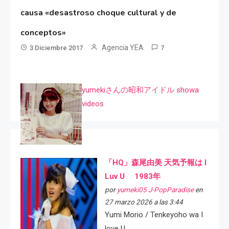
causa «desastroso choque cultural y de
conceptos»
Agencia YEA
3 Diciembre 2017
7
yumekiさんの昭和アイドル showa
videos
「HQ」森尾由美 天気予報は I
Luv U 1983年
por
yumeki05 J-PopParadise
en
27 marzo 2026 a las 3:44
Yumi Morio / Tenkeyoho wa I
love U