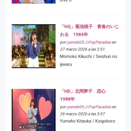
「HQ」菊池桃子 青春のいじ
わる 1984年
por
yumeki05 J-PopParadise
en
27 marzo 2026 a las 2:51
Momoko Kikuchi / Seishun no
ijiwaru
「HD」北岡夢子 恋心
1988年
por
yumeki05 J-PopParadise
en
26 marzo 2026 a las 3:57
Yumeko Kitaoka / Koigokoro