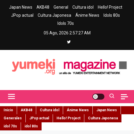
Skip
Japan News
AKB48
General
Cultura idol
Hello! Project
to
JPop actual
Cultura Japonesa
Ánime News
Idols 80s
content
Idols 70s
05 Ago, 2026
2:57:28 AM
Yumeki Magazine
Jpop y musica idol – Tu portal de jpop, movimiento idol y cultura
japonesa en español
Inicio
AKB48
Cultura idol
Ánime News
Japan News
Generales
JPop actual
Hello! Project
Cultura Japonesa
idol 70s
idol 80s