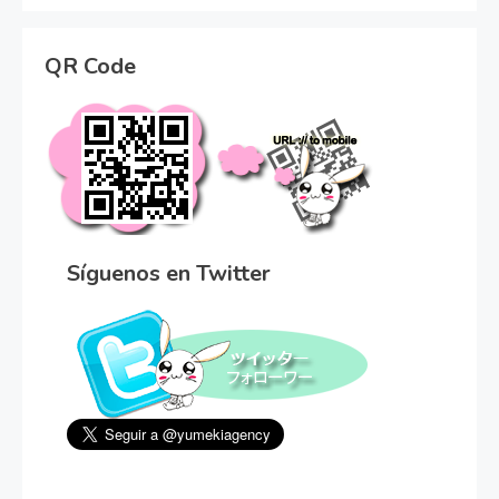
QR Code
Síguenos en Twitter