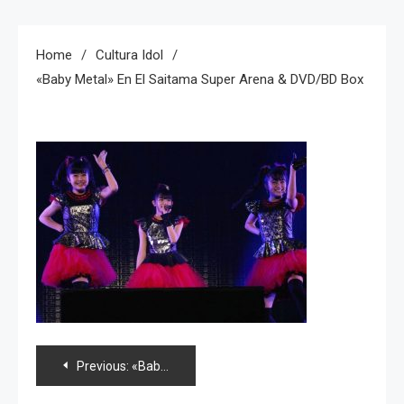
Home
Cultura Idol
«Baby Metal» En El Saitama Super Arena & DVD/BD Box
Navegación
Previous:
«Baby Metal» en el Saitama Super Arena & DVD/BD Box