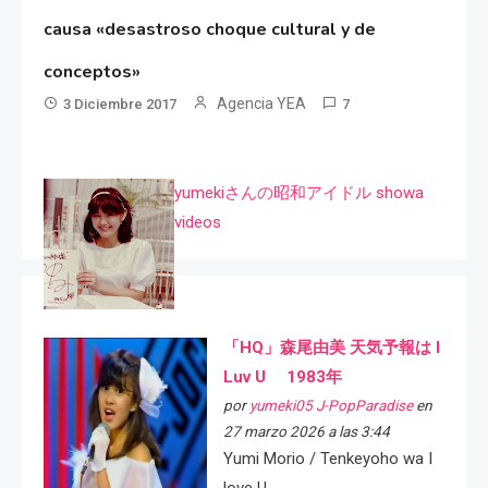
causa «desastroso choque cultural y de
conceptos»
Agencia YEA
3 Diciembre 2017
7
yumekiさんの昭和アイドル showa
videos
「HQ」森尾由美 天気予報は I
Luv U 1983年
por
yumeki05 J-PopParadise
en
27 marzo 2026 a las 3:44
Yumi Morio / Tenkeyoho wa I
love U