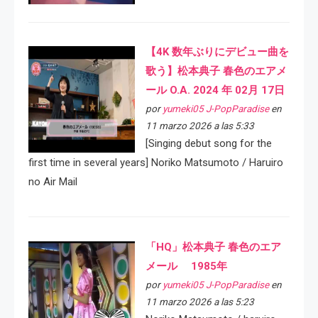
【4K 数年ぶりにデビュー曲を
歌う】松本典子 春色のエアメ
ール O.A. 2024 年 02月 17日
por
yumeki05 J-PopParadise
en
11 marzo 2026 a las 5:33
[Singing debut song for the
first time in several years] Noriko Matsumoto / Haruiro
no Air Mail
「HQ」松本典子 春色のエア
メール 1985年
por
yumeki05 J-PopParadise
en
11 marzo 2026 a las 5:23