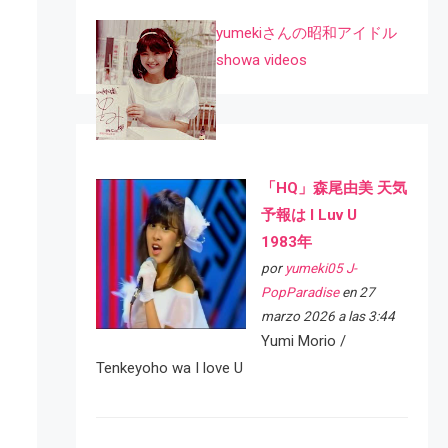
yumekiさんの昭和アイドル
showa videos
「HQ」森尾由美 天気
予報は I Luv U
1983年
por
yumeki05 J-
PopParadise
en 27
marzo 2026 a las 3:44
Yumi Morio /
Tenkeyoho wa I love U