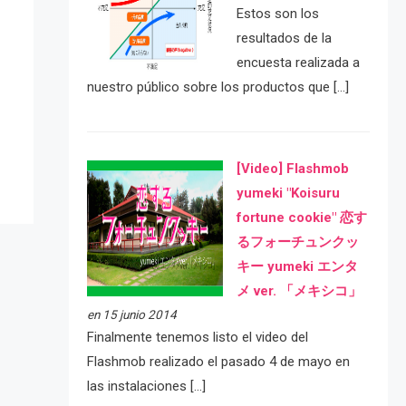
Estos son los
resultados de la
encuesta realizada a
nuestro público sobre los productos que […]
e
[Video] Flashmob
yumeki "Koisuru
fortune cookie" 恋す
るフォーチュンクッ
キー yumeki エンタ
メ ver. 「メキシコ」
en 15 junio 2014
Finalmente tenemos listo el video del
Flashmob realizado el pasado 4 de mayo en
las instalaciones […]