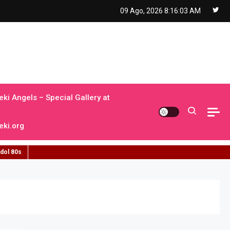
09 Ago, 2026
8:16:04 AM
ki Angels – Special Gallery at
ki.org
idol 80s