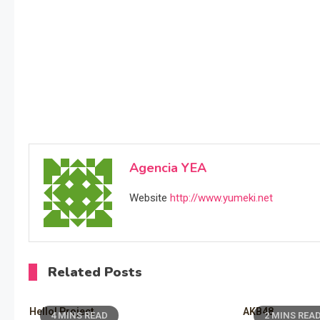
Agencia YEA
Website
http://www.yumeki.net
Related Posts
Hello! Project
AKB48
4 MINS READ
2 MINS REA