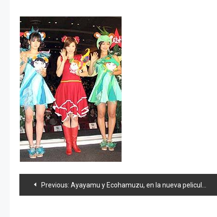
Navegación
Previous:
Ayayamu y Ecohamuzu, en la nueva pelicula de Hamtaro.
de