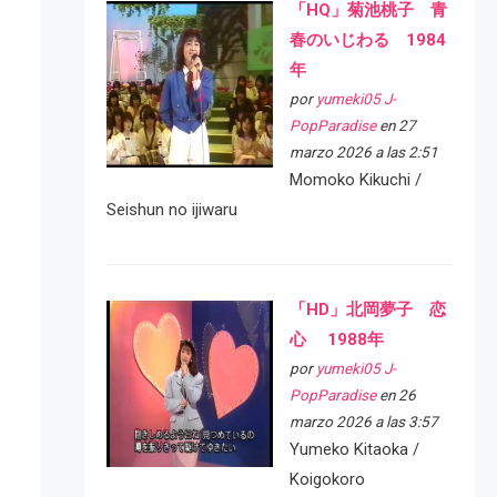
「HQ」菊池桃子 青
春のいじわる 1984
年
por
yumeki05 J-
PopParadise
en 27
marzo 2026 a las 2:51
Momoko Kikuchi /
Seishun no ijiwaru
「HD」北岡夢子 恋
心 1988年
por
yumeki05 J-
PopParadise
en 26
marzo 2026 a las 3:57
Yumeko Kitaoka /
Koigokoro