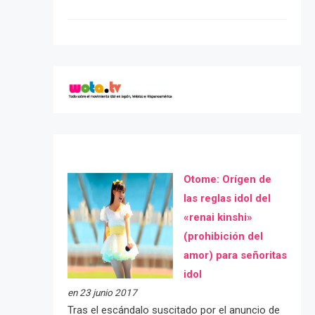
Otome: Orígen de
las reglas idol del
«renai kinshi»
(prohibición del
amor) para señoritas
idol
en 23 junio 2017
Tras el escándalo suscitado por el anuncio de