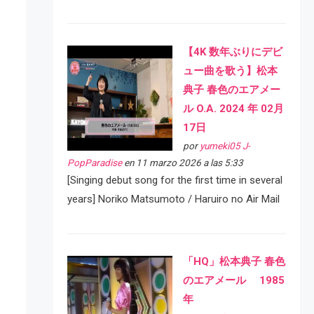
【4K 数年ぶりにデビ
ュー曲を歌う】松本
典子 春色のエアメー
ル O.A. 2024 年 02月
17日
por
yumeki05 J-
PopParadise
en 11 marzo 2026 a las 5:33
[Singing debut song for the first time in several
years] Noriko Matsumoto / Haruiro no Air Mail
「HQ」松本典子 春色
のエアメール 1985
年