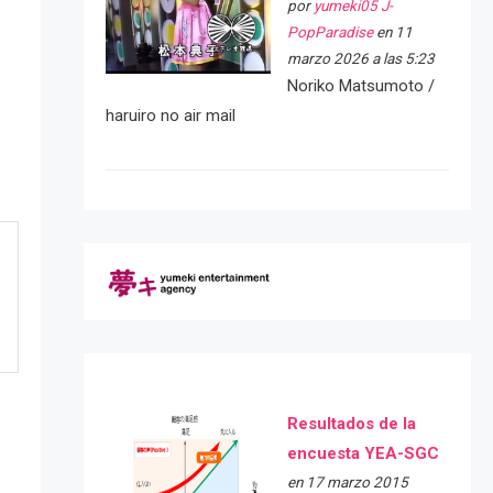
por
yumeki05 J-
PopParadise
en 11
marzo 2026 a las 5:23
Noriko Matsumoto /
haruiro no air mail
Resultados de la
encuesta YEA-SGC
en 17 marzo 2015