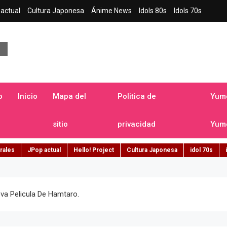
actual
Cultura Japonesa
Ánime News
Idols 80s
Idols 70s
a japonesa en español
o
Inicio
Mapa del
Politica de
Yume
sitio
privacidad
Yume
rales
JPop actual
Hello! Project
Cultura Japonesa
idol 70s
a Pelicula De Hamtaro.