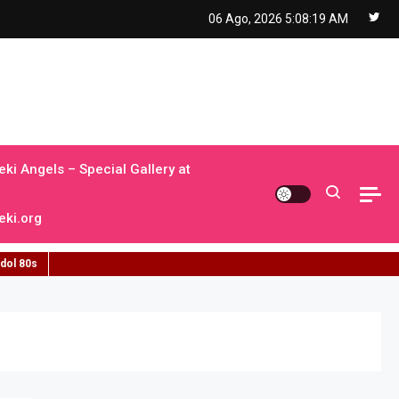
06 Ago, 2026
5:08:20 AM
ki Angels – Special Gallery at
ki.org
idol 80s