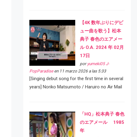
【4K 数年ぶりにデビ
ュー曲を歌う】松本
典子 春色のエアメー
ル O.A. 2024 年 02月
17日
por
yumeki05 J-
PopParadise
en 11 marzo 2026 a las 5:33
[Singing debut song for the first time in several
years] Noriko Matsumoto / Haruiro no Air Mail
「HQ」松本典子 春色
のエアメール 1985
年