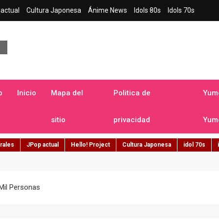
actual
Cultura Japonesa
Ánime News
Idols 80s
Idols 70s
a japonesa en español
o
Inicio
Mapa del
Politica de
Yume
sitio
privacidad
Yume
rales
JPop actual
Hello! Project
Cultura Japonesa
idol 70s
Mil Personas