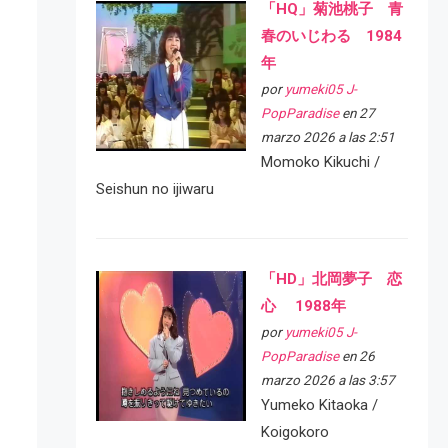
「HQ」菊池桃子 青
春のいじわる 1984
年
por
yumeki05 J-
PopParadise
en 27
marzo 2026 a las 2:51
Momoko Kikuchi /
Seishun no ijiwaru
「HD」北岡夢子 恋
心 1988年
por
yumeki05 J-
PopParadise
en 26
marzo 2026 a las 3:57
Yumeko Kitaoka /
Koigokoro