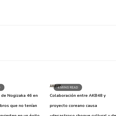
AKB48
D
4 MINS READ
 de Nogizaka 46 en
Colaboración entre AKB48 y
ibros que no tenían
proyecto coreano causa
nvierten en un éxito
«desastroso choque cultural y d