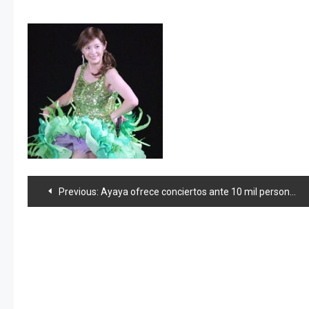
Navegación
Previous:
Ayaya ofrece conciertos ante 10 mil personas
de
entradas