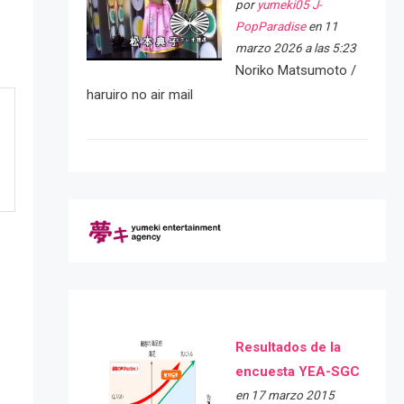
por
yumeki05 J-
PopParadise
en 11
marzo 2026 a las 5:23
Noriko Matsumoto /
haruiro no air mail
Resultados de la
encuesta YEA-SGC
en 17 marzo 2015
e