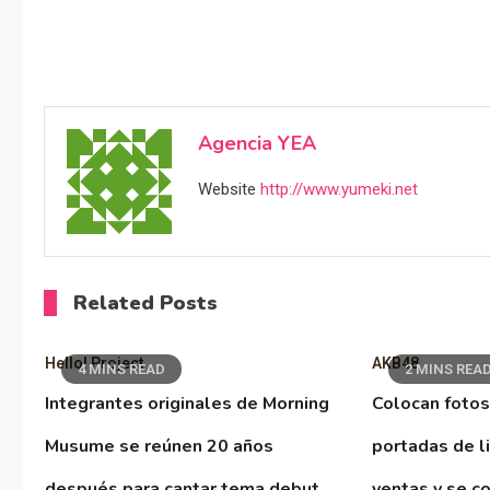
Agencia YEA
Website
http://www.yumeki.net
Related Posts
Hello! Project
AKB48
4 MINS READ
2 MINS REA
Integrantes originales de Morning
Colocan fotos
Musume se reúnen 20 años
portadas de l
después para cantar tema debut
ventas y se co