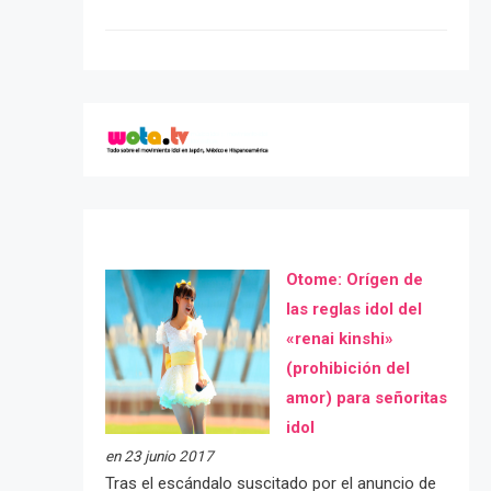
Otome: Orígen de
las reglas idol del
«renai kinshi»
(prohibición del
amor) para señoritas
idol
en 23 junio 2017
Tras el escándalo suscitado por el anuncio de