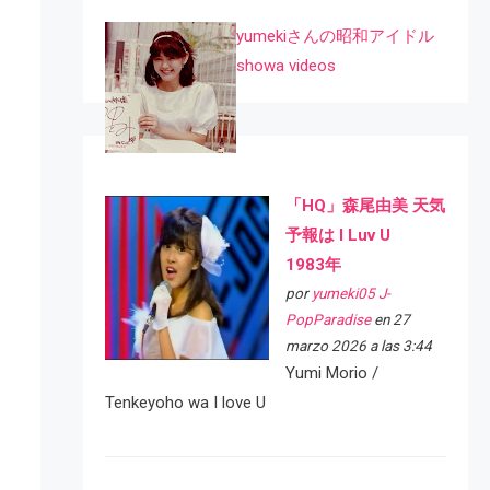
yumekiさんの昭和アイドル
showa videos
「HQ」森尾由美 天気
予報は I Luv U
1983年
por
yumeki05 J-
PopParadise
en 27
marzo 2026 a las 3:44
Yumi Morio /
Tenkeyoho wa I love U