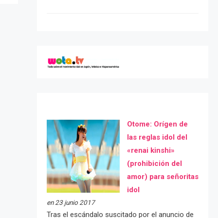
Otome: Orígen de
las reglas idol del
«renai kinshi»
(prohibición del
amor) para señoritas
idol
en 23 junio 2017
Tras el escándalo suscitado por el anuncio de