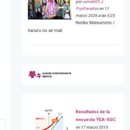
por
yumeki05 J-
PopParadise
en 11
marzo 2026 a las 5:23
Noriko Matsumoto /
haruiro no air mail
Resultados de la
encuesta YEA-SGC
en 17 marzo 2015