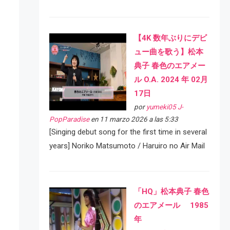
【4K 数年ぶりにデビ
ュー曲を歌う】松本
典子 春色のエアメー
ル O.A. 2024 年 02月
17日
por
yumeki05 J-
PopParadise
en 11 marzo 2026 a las 5:33
[Singing debut song for the first time in several
years] Noriko Matsumoto / Haruiro no Air Mail
「HQ」松本典子 春色
のエアメール 1985
年