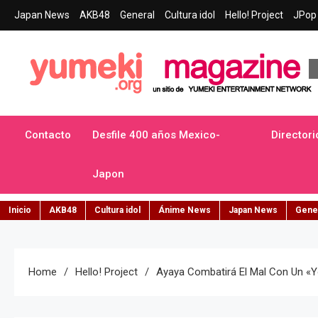
Skip
Japan News
AKB48
General
Cultura idol
Hello! Project
JPop 
to
content
Yumeki Magazine
Jpop y musica idol – Tu portal de jpop, movimiento idol y cultur
Contacto
Desfile 400 años Mexico-
Directori
Japon
Inicio
AKB48
Cultura idol
Ánime News
Japan News
Gene
Home
Hello! Project
Ayaya Combatirá El Mal Con Un «