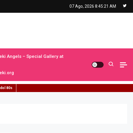
07 Ago, 2026
8:45:22 AM
ki Angels – Special Gallery at
ki.org
idol 80s