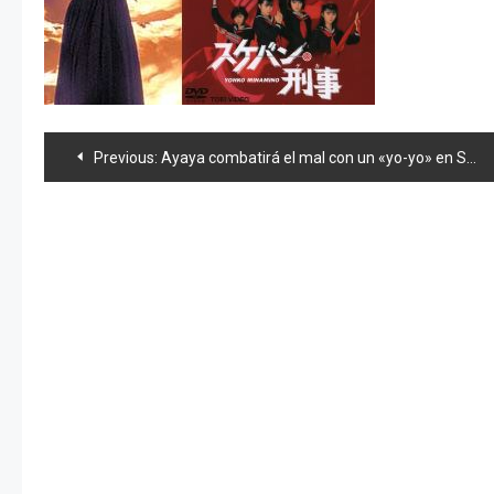
Navegación
Previous:
Ayaya combatirá el mal con un «yo-yo» en Sukeban Deka 4
de
entradas