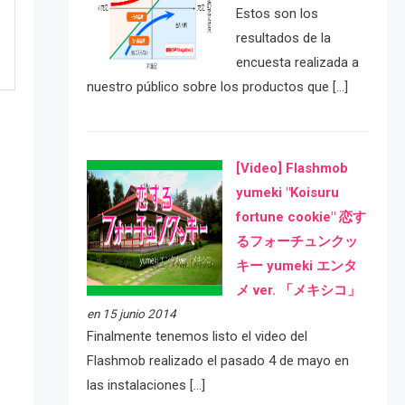
Estos son los
resultados de la
encuesta realizada a
nuestro público sobre los productos que […]
[Video] Flashmob
yumeki "Koisuru
fortune cookie" 恋す
るフォーチュンクッ
キー yumeki エンタ
e
メ ver. 「メキシコ」
en 15 junio 2014
Finalmente tenemos listo el video del
Flashmob realizado el pasado 4 de mayo en
las instalaciones […]