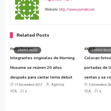
Website
http://www.yumeki.net
Related Posts
Hello! Project
AKB48
4 MINS READ
2 MINS REA
Integrantes originales de Morning
Colocan fotos
Musume se reúnen 20 años
portadas de l
después para cantar tema debut
ventas y se co
Agencia
17 Diciembre 2017
3 Diciembre 2
YEA
YEA
3
3