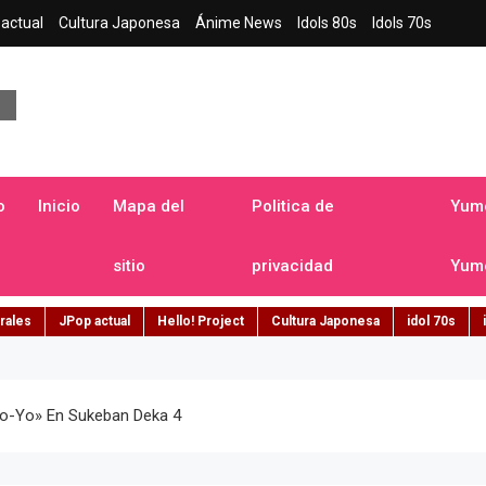
actual
Cultura Japonesa
Ánime News
Idols 80s
Idols 70s
a japonesa en español
o
Inicio
Mapa del
Politica de
Yume
sitio
privacidad
Yume
rales
JPop actual
Hello! Project
Cultura Japonesa
idol 70s
yo-Yo» En Sukeban Deka 4