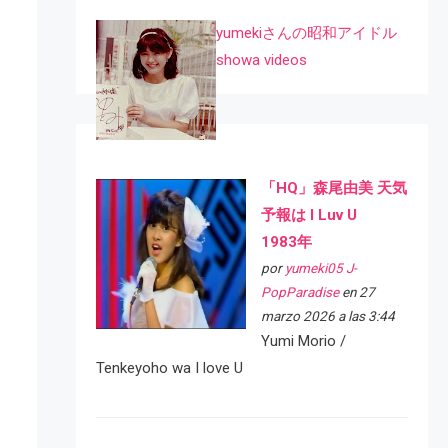
yumekiさんの昭和アイドル
showa videos
「HQ」森尾由美 天気
予報は I Luv U
1983年
por
yumeki05 J-
PopParadise
en 27
marzo 2026 a las 3:44
Yumi Morio /
Tenkeyoho wa I love U