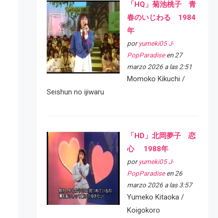
「HQ」菊池桃子 青
春のいじわる 1984
年
por
yumeki05 J-
PopParadise
en 27
marzo 2026 a las 2:51
Momoko Kikuchi /
Seishun no ijiwaru
「HD」北岡夢子 恋
心 1988年
por
yumeki05 J-
PopParadise
en 26
marzo 2026 a las 3:57
Yumeko Kitaoka /
Koigokoro