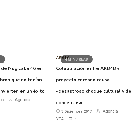
AKB48
D
4 MINS READ
 de Nogizaka 46 en
Colaboración entre AKB48 y
ibros que no tenían
proyecto coreano causa
nvierten en un éxito
«desastroso choque cultural y d
Agencia
017
conceptos»
Agencia
3 Diciembre 2017
YEA
7