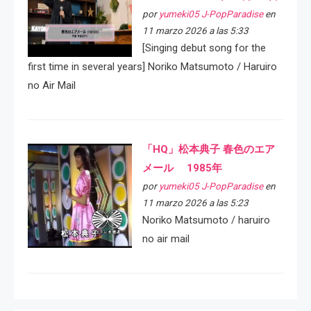
por
yumeki05 J-PopParadise
en
11 marzo 2026 a las 5:33
[Singing debut song for the
first time in several years] Noriko Matsumoto / Haruiro
no Air Mail
「HQ」松本典子 春色のエア
メール 1985年
por
yumeki05 J-PopParadise
en
11 marzo 2026 a las 5:23
Noriko Matsumoto / haruiro
no air mail