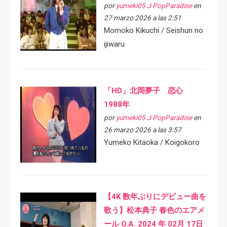
por
yumeki05 J-PopParadise
en
27 marzo 2026 a las 2:51
Momoko Kikuchi / Seishun no
ijiwaru
「HD」北岡夢子 恋心
1988年
por
yumeki05 J-PopParadise
en
26 marzo 2026 a las 3:57
Yumeko Kitaoka / Koigokoro
【4K 数年ぶりにデビュー曲を
歌う】松本典子 春色のエアメ
ール O.A. 2024 年 02月 17日