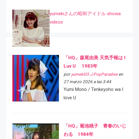
yumekiさんの昭和アイドル showa
videos
「HQ」森尾由美 天気予報は I
Luv U 1983年
por
yumeki05 J-PopParadise
en
27 marzo 2026 a las 3:44
Yumi Morio / Tenkeyoho wa I
love U
「HQ」菊池桃子 青春のいじ
わる 1984年