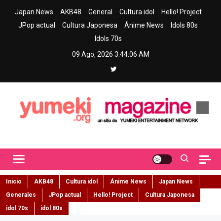
Skip
Japan News
AKB48
General
Cultura idol
Hello! Project
to
JPop actual
Cultura Japonesa
Ánime News
Idols 80s
content
Idols 70s
09 Ago, 2026
3:44:07 AM
Yumeki Magazine
Jpop y musica idol – Tu portal de jpop, movimiento idol y cultura
japonesa en español
Inicio
AKB48
Cultura idol
Ánime News
Japan News
Generales
JPop actual
Hello! Project
Cultura Japonesa
idol 70s
idol 80s