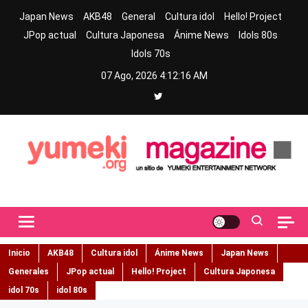
Skip
Japan News
AKB48
General
Cultura idol
Hello! Project
to
JPop actual
Cultura Japonesa
Ánime News
Idols 80s
content
Idols 70s
07 Ago, 2026
4:12:17 AM
Jpop y musica idol – Tu portal de jpop, movimiento idol y cultura
Yumeki Magazine
japonesa en español
Inicio
AKB48
Cultura idol
Ánime News
Japan News
Generales
JPop actual
Hello! Project
Cultura Japonesa
idol 70s
idol 80s