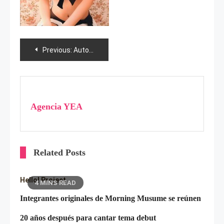
Navegación
Previous:
Autosalón de Singapur, «Yukirin» policía, «Maeda» rechazada y videos 48
de
entradas
Agencia YEA
Related Posts
Hello! Project
4 MINS READ
Integrantes originales de Morning Musume se reúnen
20 años después para cantar tema debut