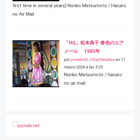
first time in several years] Noriko Matsumoto / Haruiro
no Air Mail
「HQ」松本典子 春色のエア
メール 1985年
por
yumeki05 J-PopParadise
en 11
marzo 2026 a las 5:23
Noriko Matsumoto / haruiro
no air mail