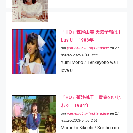
「HQ」森尾由美 天気予報は I
Luv U 1983年
por
yumeki05 J-PopParadise
en 27
marzo 2026 a las 3:44
Yumi Morio / Tenkeyoho wa I
love U
「HQ」菊池桃子 青春のいじ
わる 1984年
por
yumeki05 J-PopParadise
en 27
marzo 2026 a las 2:51
Momoko Kikuchi / Seishun no