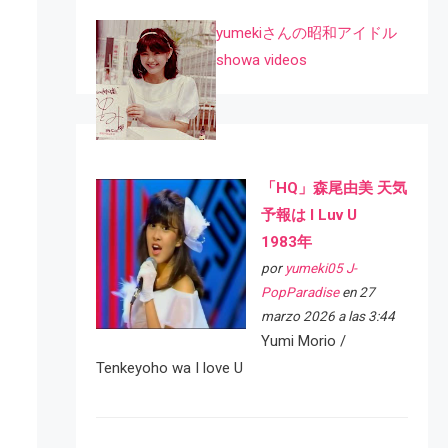
yumekiさんの昭和アイドル
showa videos
「HQ」森尾由美 天気
予報は I Luv U
1983年
por
yumeki05 J-
PopParadise
en 27
marzo 2026 a las 3:44
Yumi Morio /
Tenkeyoho wa I love U