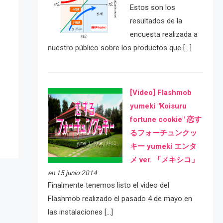
Estos son los
resultados de la
encuesta realizada a
nuestro público sobre los productos que […]
e
[Video] Flashmob
yumeki "Koisuru
fortune cookie" 恋す
るフォーチュンクッ
キー yumeki エンタ
メ ver. 「メキシコ」
en 15 junio 2014
Finalmente tenemos listo el video del
Flashmob realizado el pasado 4 de mayo en
las instalaciones […]