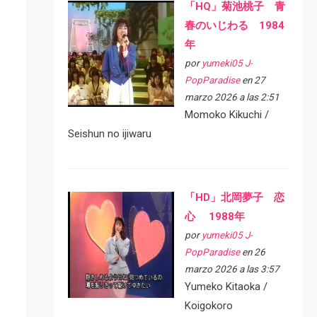
「HQ」菊池桃子 青
春のいじわる 1984
年
por
yumeki05 J-
PopParadise
en 27
marzo 2026 a las 2:51
Momoko Kikuchi /
Seishun no ijiwaru
「HD」北岡夢子 恋
心 1988年
por
yumeki05 J-
PopParadise
en 26
marzo 2026 a las 3:57
Yumeko Kitaoka /
Koigokoro