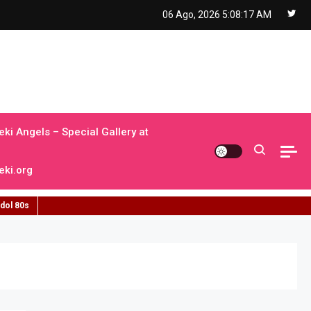
06 Ago, 2026
5:08:18 AM
ki Angels – Special Gallery at
ki.org
idol 80s