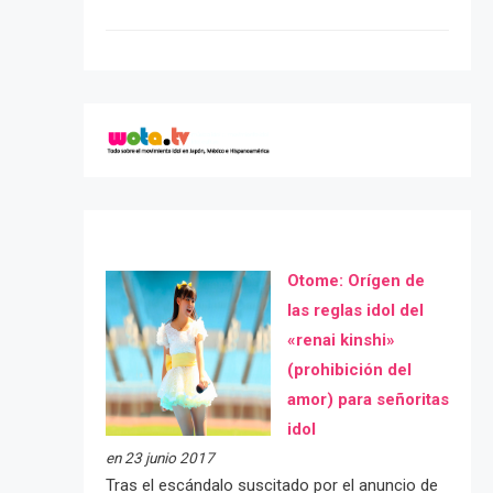
Otome: Orígen de
las reglas idol del
«renai kinshi»
(prohibición del
amor) para señoritas
idol
en 23 junio 2017
Tras el escándalo suscitado por el anuncio de