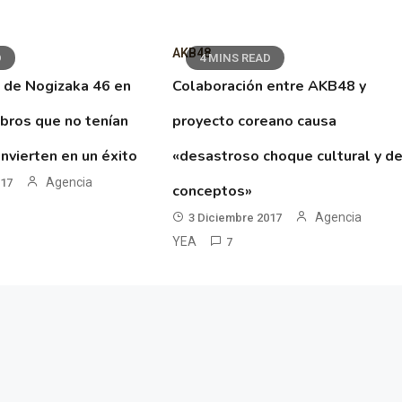
AKB48
D
4 MINS READ
 de Nogizaka 46 en
Colaboración entre AKB48 y
ibros que no tenían
proyecto coreano causa
nvierten en un éxito
«desastroso choque cultural y d
Agencia
017
conceptos»
Agencia
3 Diciembre 2017
YEA
7