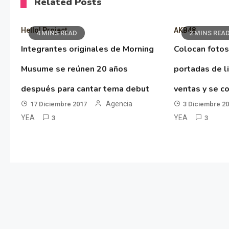
Related Posts
Hello! Project
AKB48
4 MINS READ
2 MINS REA
Integrantes originales de Morning
Colocan fotos
Musume se reúnen 20 años
portadas de l
después para cantar tema debut
ventas y se co
Agencia
17 Diciembre 2017
3 Diciembre 2
YEA
YEA
3
3