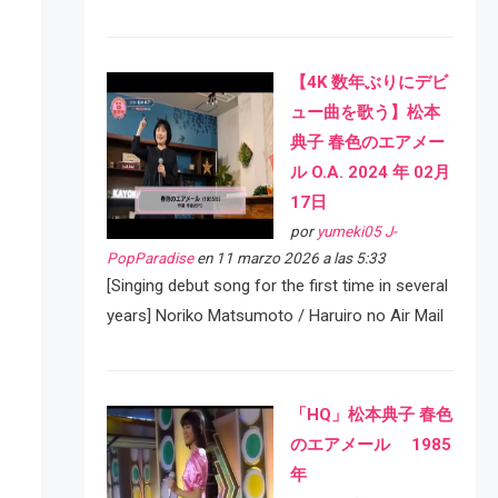
【4K 数年ぶりにデビ
ュー曲を歌う】松本
典子 春色のエアメー
ル O.A. 2024 年 02月
17日
por
yumeki05 J-
PopParadise
en 11 marzo 2026 a las 5:33
[Singing debut song for the first time in several
years] Noriko Matsumoto / Haruiro no Air Mail
「HQ」松本典子 春色
のエアメール 1985
年