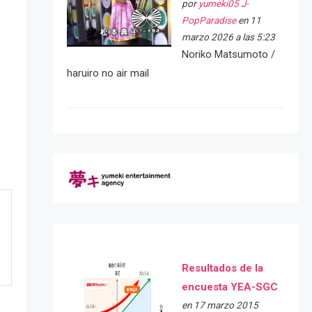
por
yumeki05 J-
PopParadise
en 11
marzo 2026 a las 5:23
Noriko Matsumoto /
haruiro no air mail
Resultados de la
encuesta YEA-SGC
en 17 marzo 2015