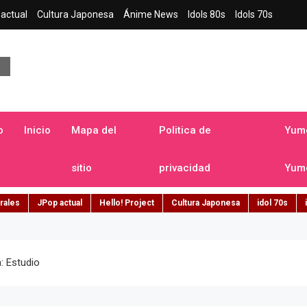
actual
Cultura Japonesa
Ánime News
Idols 80s
Idols 70s
a japonesa en español
o
Inicio
Mapa del
Politica de
Yume
sitio
privacidad
Yume
rales
JPop actual
Hello! Project
Cultura Japonesa
idol 70s
: Estudio