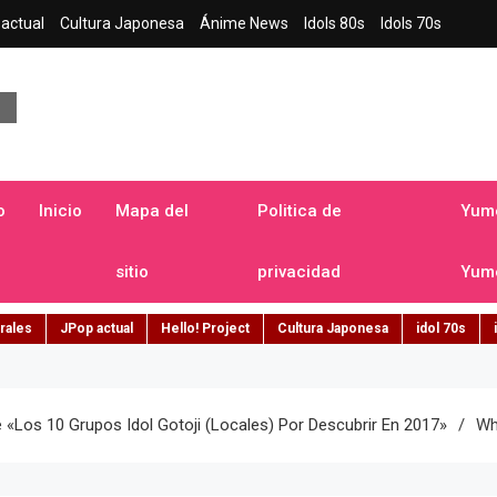
actual
Cultura Japonesa
Ánime News
Idols 80s
Idols 70s
a japonesa en español
o
Inicio
Mapa del
Politica de
Yume
sitio
privacidad
Yume
rales
JPop actual
Hello! Project
Cultura Japonesa
idol 70s
e «los 10 Grupos Idol Gotoji (locales) Por Descubrir En 2017»
Wh