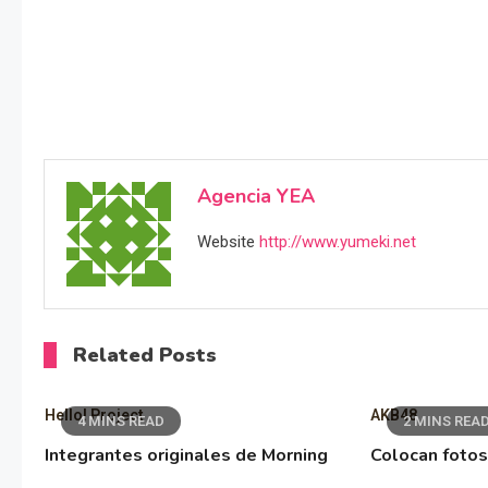
Agencia YEA
Website
http://www.yumeki.net
Related Posts
Hello! Project
AKB48
4 MINS READ
2 MINS REA
Integrantes originales de Morning
Colocan fotos