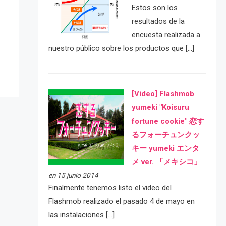
Estos son los
resultados de la
e
encuesta realizada a
nuestro público sobre los productos que […]
[Video] Flashmob
yumeki "Koisuru
fortune cookie" 恋す
るフォーチュンクッ
キー yumeki エンタ
メ ver. 「メキシコ」
en 15 junio 2014
Finalmente tenemos listo el video del
Flashmob realizado el pasado 4 de mayo en
las instalaciones […]