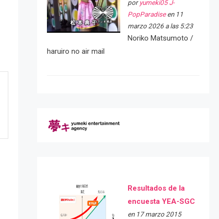
por
yumeki05 J-
PopParadise
en 11
marzo 2026 a las 5:23
Noriko Matsumoto /
haruiro no air mail
Resultados de la
encuesta YEA-SGC
en 17 marzo 2015