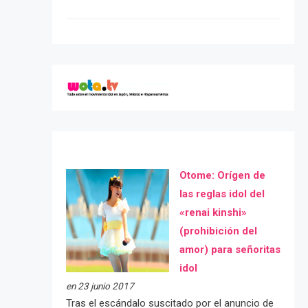
Otome: Orígen de
las reglas idol del
«renai kinshi»
(prohibición del
amor) para señoritas
idol
en 23 junio 2017
Tras el escándalo suscitado por el anuncio de