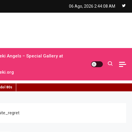
06 Ago, 2026
2:44:09 AM
ki Angels – Special Gallery at
ki.org
idol 80s
ite_regret