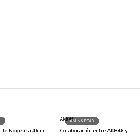
AKB48
D
4 MINS READ
 de Nogizaka 46 en
Colaboración entre AKB48 y