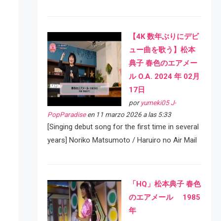
【4K 数年ぶりにデビ
ュー曲を歌う】松本
典子 春色のエアメー
ル O.A. 2024 年 02月
17日
por
yumeki05 J-
PopParadise
en 11 marzo 2026 a las 5:33
[Singing debut song for the first time in several
years] Noriko Matsumoto / Haruiro no Air Mail
「HQ」松本典子 春色
のエアメール 1985
年