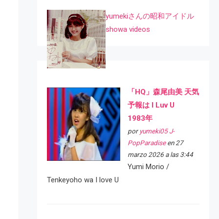
yumekiさんの昭和アイドル
showa videos
「HQ」森尾由美 天気
予報は I Luv U
1983年
por
yumeki05 J-
PopParadise
en 27
marzo 2026 a las 3:44
Yumi Morio /
Tenkeyoho wa I love U