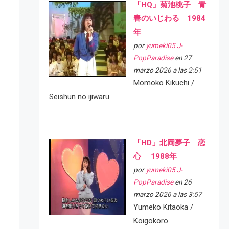
「HQ」菊池桃子 青
春のいじわる 1984
年
por
yumeki05 J-
PopParadise
en 27
marzo 2026 a las 2:51
Momoko Kikuchi /
Seishun no ijiwaru
「HD」北岡夢子 恋
心 1988年
por
yumeki05 J-
PopParadise
en 26
marzo 2026 a las 3:57
Yumeko Kitaoka /
Koigokoro